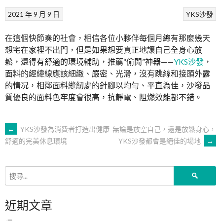
2021 年 9 月 9 日
YKS沙發
在這個快節奏的社會，相信各位小夥伴每個月總有那麼幾天
想宅在家裡不出門，但是如果想要真正地讓自己全身心放
鬆，還得有舒適的環境輔助，推薦“偷閒”神器——
YKS沙發
，
面料的經緯線應該細緻、嚴密、光滑，沒有跳絲和接頭外露
的情况，相鄰面料縫紉處的針腳以均勻、平直為佳，沙發品
質優良的面料色牢度會很高，抗靜電、阻燃效能都不錯。
文
←
YKS沙發為消費者打造出健康
無論是放空自己，還是放鬆身心，
YKS沙發都會是絕佳的場地
→
舒適的完美休息環境
章
搜
導
尋
關
近期文章
鍵
覽
字: