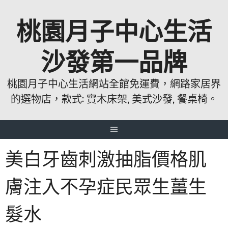
跳
桃園月子中心生活
至
主
要
沙發第一品牌
內
容
桃園月子中心生活網站全館免運費，網路家居界
的選物店，款式: 實木床架, 美式沙發, 餐桌椅。
美白牙齒刺激抽脂價格肌
膚注入不孕症民眾生薑生
髮水