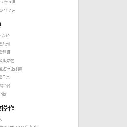
19 年 8 月
19 年 7 月
類
KS沙發
鴻九州
鴻假期
鴻北海道
鴻旅行社評價
鴻日本
鴻評價
分類
他操作
入