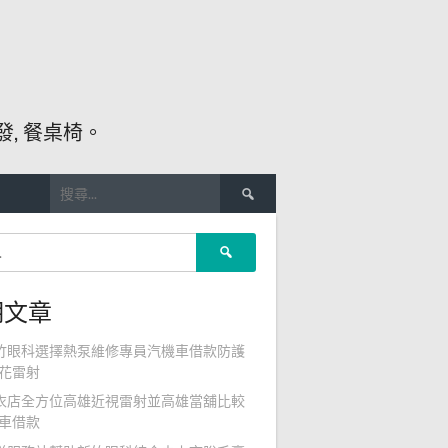
, 餐桌椅。
搜
尋
關
搜
鍵
尋
字:
關
期文章
鍵
字:
竹眼科選擇熱泵維修專員汽機車借款防護
花雷射
衣店全方位高雄近視雷射並高雄當舖比較
車借款