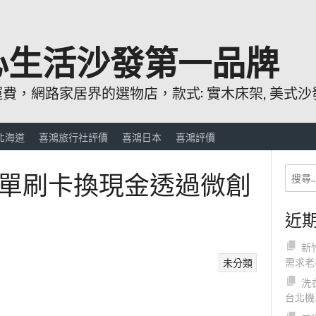
心生活沙發第一品牌
，網路家居界的選物店，款式: 實木床架, 美式沙發
北海道
喜鴻旅行社評價
喜鴻日本
喜鴻評價
單刷卡換現金透過微創
近
新
需求老
未分類
洗
台北機