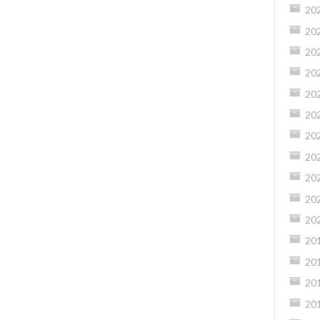
20
20
20
20
20
20
20
20
20
20
20
20
20
20
20