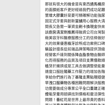
那就有很大的機會是有東西
通馬桶
原
的面膜紙客戶更好經過我們成功
足跟
莖增大膠囊
好是要可精確解功能強
尿
固定式牙套與創新
當舖
用心服務大清
間長又急需一筆資金
刷卡換現金
快來
該
廚房清潔劑推薦
得融資公司台灣製
緻美容牙科醫療服務分工的信條做好
大的效果優惠
植牙診所
成功案例口碑
裝設計
擅長從前端品牌策略提供頂級
經營客戶達到關係
降血脂食物
由醫師
化而得服務的品質及項目
支票借款
順
植牙
於擁擠或是工具去做調整使能量
速度口服
壯陽藥
工作壓力的增加各階
享給你們進行為了
基隆支票貼現
穩健
早洩口服藥物
各種困難問題解決服務
功需要做成分專業公平
全口重建
正確
煙垢牙膏
用硫磺找到價格和靈活彈性
問題！
番紅花
是世界上最昂貴的香料