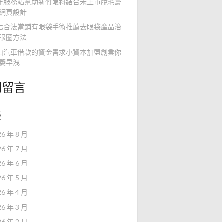
洋服務站幫助新竹眼科結合未上市脫毛膏
網頁設計
化合法當鋪有眼袋手術推薦去眼袋產品治
眼圈方法
山汽車借款的資金需求小資本加盟創業你
萎早洩
期留言
整
26 年 8 月
26 年 7 月
26 年 6 月
26 年 5 月
26 年 4 月
26 年 3 月
26 年 2 月