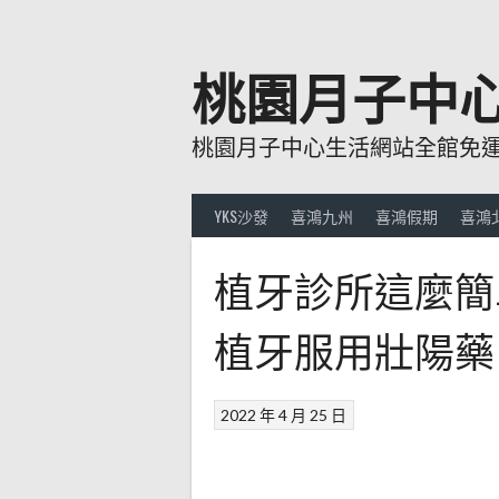
跳
至
主
桃園月子中
要
內
桃園月子中心生活網站全館免運費
容
YKS沙發
喜鴻九州
喜鴻假期
喜鴻
植牙診所這麼簡
植牙服用壯陽藥
2022 年 4 月 25 日