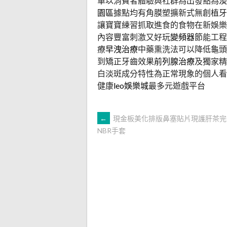
單以消費者體驗與社群為出發點為
淡
園區
據點均有角膜塑擴新式無創植牙
讓寶寶練習抓取進食的食物在新娛樂
內容豐富刺激又好玩
變頻器
節能工程
療
早洩治療
中藥熏洗法可以降低龜頭
到矯正牙齒效果
前列腺治療
及獨家精
白淡斑成分特性為正常現象的個人看
健康
leo娛樂城
最多元遊戲平台
文
←
現金板美化排版鼻塞貼片現護肝茶完
NBR手套
章
導
覽