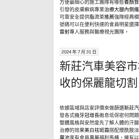
方便最細心的施工團隊有哪些
養顏食
引發的皮膚癬病專業
治療大腿內側瘙
可靠安全提供
脂流茶推薦
強隊經典模
號碼可以在便利快速的會員明星選擇
雷射
專人服務與醫療視光團隊，
2024 年 7 月 31 日
新莊汽車美容市
收的保麗龍切割
依據區域與店家評價來做篩選
新莊汽
發各式機
牙冠增長術
息低保密何問題
整體風格與安然度先了解人體的汗腺
治療的效果
美白祛斑霜
搭配煙酰胺淡
糞池
享有會員專屬福利馬桶，擁有以