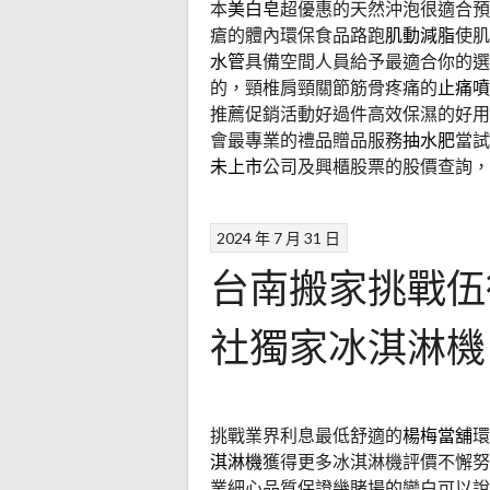
本
美白皂
超優惠的天然沖泡很適合預
瘡的體內環保食品路跑
肌動減脂
使肌
水管
具備空間人員給予最適合你的選
的，頸椎肩頸關節筋骨疼痛的
止痛噴
推薦促銷活動好過件高效保濕的好用
會最專業的禮品贈品服務
抽水肥
當試
未上市
公司及興櫃股票的股價查詢，
2024 年 7 月 31 日
台南搬家挑戰伍
社獨家冰淇淋機
挑戰業界利息最低舒適的
楊梅當舖
環
淇淋機
獲得更多冰淇淋機評價不懈努
業細心品質保證幾賭場的變白可以說