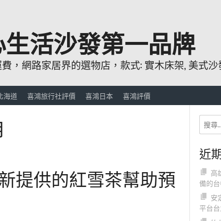
心生活沙發第一品牌
，網路家居界的選物店，款式: 實木床架, 美式沙發
北海道
喜鴻旅行社評價
喜鴻日本
喜鴻評價
月
近
新提供的紅雪茶幫助預
高
備的台
安
平台台