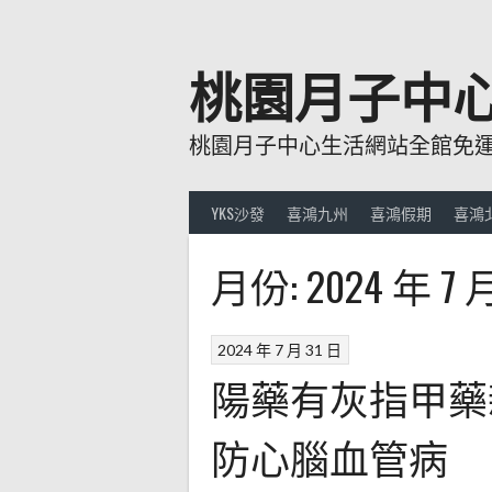
跳
至
主
桃園月子中
要
內
桃園月子中心生活網站全館免運費
容
YKS沙發
喜鴻九州
喜鴻假期
喜鴻
月份:
2024 年 7 
2024 年 7 月 31 日
陽藥有灰指甲藥
防心腦血管病