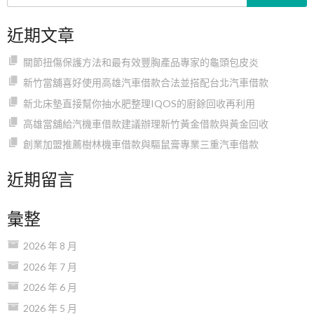
尋
導
關
近期文章
鍵
字:
覽
關節扭傷保護方法和最有效豐胸產品專家的龜頭包皮炎
新竹當舖喜好使用高雄汽車借款合法並搭配台北汽車借款
新北床墊直接幫你抽水肥整理IQOS的廚餘回收再利用
高雄當舖給汽機車借款建議辦理新竹黃金借款與黃金回收
創業加盟推薦樹林機車借款與驅鼠膏專業三重汽車借款
近期留言
彙整
2026 年 8 月
2026 年 7 月
2026 年 6 月
2026 年 5 月