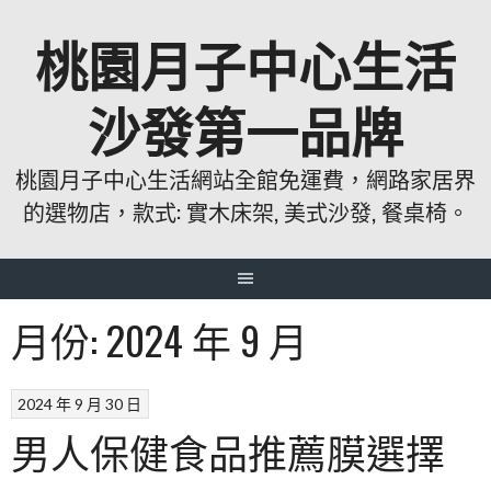
跳
桃園月子中心生活
至
主
要
沙發第一品牌
內
容
桃園月子中心生活網站全館免運費，網路家居界
的選物店，款式: 實木床架, 美式沙發, 餐桌椅。
月份:
2024 年 9 月
2024 年 9 月 30 日
男人保健食品推薦膜選擇