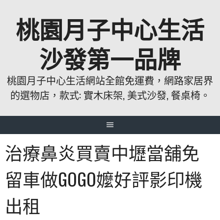
跳
桃園月子中心生活
至
主
要
沙發第一品牌
內
容
桃園月子中心生活網站全館免運費，網路家居界
的選物店，款式: 實木床架, 美式沙發, 餐桌椅。
治療鼻炎買賣中壢當舖免
留車做GOGO嬤好評影印機
出租