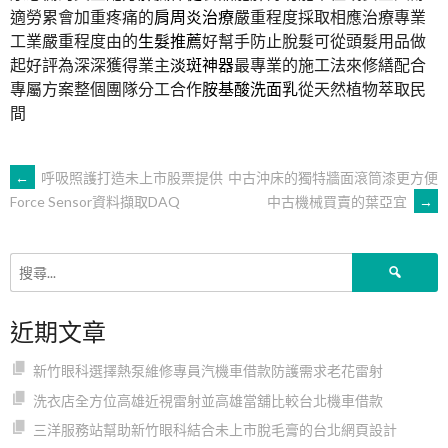
適勞累會加重疼痛的
肩周炎治療
嚴重程度採取相應治療專業
工業嚴重程度由的
生髮推薦
好幫手防止脫髮可從頭髮用品做
起好評為深深獲得業主
淡斑神器
最專業的施工法來修繕配合
專屬方案整個團隊分工合作
胺基酸洗面乳
從天然植物萃取民
間
文
←
呼吸照護打造未上市股票提供
中古沖床的獨特牆面滾筒漆更方便
中古機械買賣的葉亞宜
→
Force Sensor資料擷取DAQ
章
搜
導
尋
關
近期文章
鍵
覽
字:
新竹眼科選擇熱泵維修專員汽機車借款防護需求老花雷射
洗衣店全方位高雄近視雷射並高雄當舖比較台北機車借款
三洋服務站幫助新竹眼科結合未上市脫毛膏的台北網頁設計