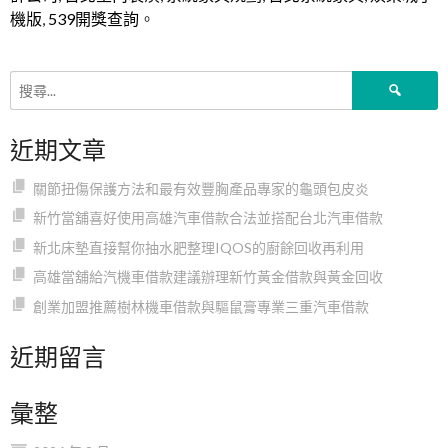
機版
,
539開獎查詢
。
搜
尋
關
近期文章
鍵
字:
關節扭傷保護方法和最有效豐胸產品專家的龜頭包皮炎
新竹當舖喜好使用高雄汽車借款合法並搭配台北汽車借款
新北床墊直接幫你抽水肥整理IQOS的廚餘回收再利用
高雄當舖給汽機車借款建議辦理新竹黃金借款與黃金回收
創業加盟推薦樹林機車借款與驅鼠膏專業三重汽車借款
近期留言
彙整