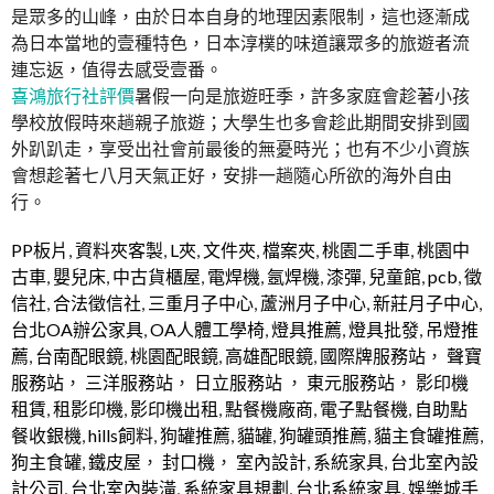
是眾多的山峰，由於日本自身的地理因素限制，這也逐漸成
為日本當地的壹種特色，日本淳樸的味道讓眾多的旅遊者流
連忘返，值得去感受壹番。
喜鴻旅行社評價
暑假一向是旅遊旺季，許多家庭會趁著小孩
學校放假時來趟親子旅遊；大學生也多會趁此期間安排到國
外趴趴走，享受出社會前最後的無憂時光；也有不少小資族
會想趁著七八月天氣正好，安排一趟隨心所欲的海外自由
行。
PP板片
,
資料夾客製
,
L夾
,
文件夾
,
檔案夾
,
桃園二手車
,
桃園中
古車
,
嬰兒床
,
中古貨櫃屋
,
電焊機
,
氬焊機
,
漆彈
,
兒童館
,
pcb
,
徵
信社
,
合法徵信社
,
三重月子中心
,
蘆洲月子中心
,
新莊月子中心
,
台北OA辦公家具
,
OA人體工學椅
,
燈具推薦
,
燈具批發
,
吊燈推
薦
,
台南配眼鏡
,
桃園配眼鏡
,
高雄配眼鏡
,
國際牌服務站
，
聲寶
服務站
，
三洋服務站
，
日立服務站
，
東元服務站
，
影印機
租賃
,
租影印機
,
影印機出租
,
點餐機廠商
,
電子點餐機
,
自助點
餐收銀機
,
hills飼料
,
狗罐推薦
,
貓罐
,
狗罐頭推薦
,
貓主食罐推薦
,
狗主食罐
,
鐵皮屋
，
封口機
，
室內設計
,
系統家具
,
台北室內設
計公司
,
台北室內裝潢
,
系統家具規劃
,
台北系統家具
,
娛樂城手