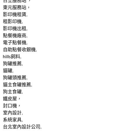
日立服務站
，
東元服務站
，
影印機租賃
,
租影印機
,
影印機出租
,
點餐機廠商
,
電子點餐機
,
自助點餐收銀機
,
hills飼料
,
狗罐推薦
,
貓罐
,
狗罐頭推薦
,
貓主食罐推薦
,
狗主食罐
,
鐵皮屋
，
封口機
，
室內設計
,
系統家具
,
台北室內設計公司
,