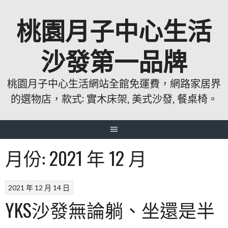
跳
桃園月子中心生活
至
主
要
沙發第一品牌
內
容
桃園月子中心生活網站全館免運費，網路家居界
的選物店，款式: 實木床架, 美式沙發, 餐桌椅。
月份:
2021 年 12 月
2021 年 12 月 14 日
YKS沙發無論躺、坐還是半