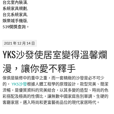
台北室內裝潢
,
系統家具規劃
,
台北系統家具
,
娛樂城手機版
,
539開獎查詢
。
2021 年 12 月 14 日
YKS沙發使居室變得溫馨爛
漫，讓你愛不釋手
傢俱是裝修中的重中之重，而一套精緻的沙發是必不可少
的，
YKS沙發
根據人體工程學的原理設計，款型完美、簡潔
流暢，是優質資料的完美結合，以其多變的造型、時尚的色
彩搭配及極高的性價比，讓無數中國家庭告別單調、生硬的
客廳家居，邁入時尚和更富藝術品位的現代家居時代。