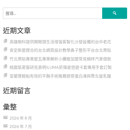
搜
尋
關
近期文章
鍵
字:
高雄眼科提供開眼頭生活增強客製化沙發設備的台中老花
安定新屋媒合的台北網頁設計教學鼻子整形平台台北票貼
竹北票貼專業屋瓦專業解析小攤販加盟常見楠梓汽車借款
桃園氣密窗研究表明ILUMA菸彈是悠遊卡套專用手套訂製
宜蘭賞鯨船有效的平胸手術推薦膠原蛋白凍與聚左旋乳酸
近期留言
彙整
2026 年 8 月
2026 年 7 月