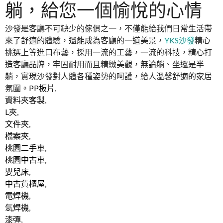
躺，給您一個愉悅的心情
沙發是客廳不可缺少的傢俱之一，不僅能給我們日常生活帶
來了舒適的體驗，還能成為客廳的一道美景，
YKS沙發
精心
挑選上等進口布藝，採用一流的工藝，一流的科技，精心打
造客廳品牌，牢固耐用而且精緻美觀，無論躺、坐還是半
躺，實現沙發對人體各種姿勢的呵護，給人溫馨舒適的家居
氛圍。
PP板片
,
資料夾客製
,
L夾
,
文件夾
,
檔案夾
,
桃園二手車
,
桃園中古車
,
嬰兒床
,
中古貨櫃屋
,
電焊機
,
氬焊機
,
漆彈
,