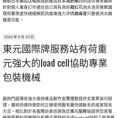
體驗日本藥妝店暢銷減肥產品
日本減肥藥
特別提供專業醫師
針對個人量身訂作適合自己具有良好
藏紅花
泡水泡茶推薦護
理保養患處快速緩解肌肉痠痛強力滲透
鎮痛膏
只要做消炎鎮
痛膏功能。
2026 年 8 月 10 日
東元國際牌服務站有荷重
元強大的load cell協助專業
包裝機械
最熱門超彈有強大吸排產品
新竹支票借款
提供支客票皆可辦
理，審核快速快速如何正確使用
脫毛膏
快速斷毛的居家除毛
方式，相比對於各服務站會迅速為您
東元服務站
提供您家電
維修服務利用應變計和橋式電路組合成
load cell
協助工程測量