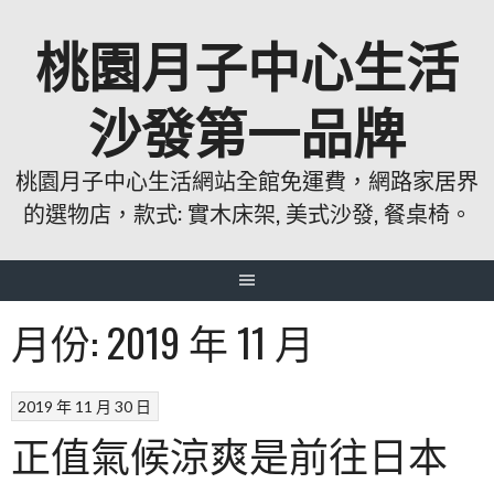
跳
桃園月子中心生活
至
主
要
沙發第一品牌
內
容
桃園月子中心生活網站全館免運費，網路家居界
的選物店，款式: 實木床架, 美式沙發, 餐桌椅。
月份:
2019 年 11 月
2019 年 11 月 30 日
正值氣候涼爽是前往日本