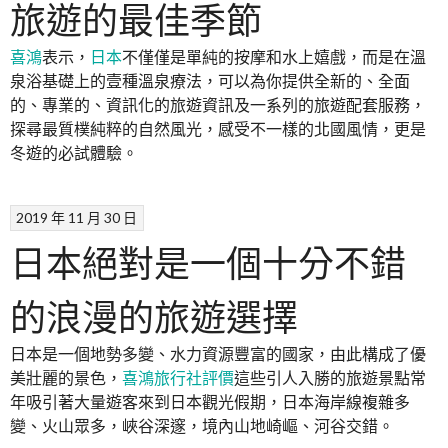
旅遊的最佳季節
喜鴻
表示，
日本
不僅僅是單純的按摩和水上嬉戲，而是在溫
泉浴基礎上的壹種溫泉療法，可以為你提供全新的、全面
的、專業的、資訊化的旅遊資訊及一系列的旅遊配套服務，
探尋最質樸純粹的自然風光，感受不一樣的北國風情，更是
冬遊的必試體驗。
2019 年 11 月 30 日
日本絕對是一個十分不錯
的浪漫的旅遊選擇
日本是一個地勢多變、水力資源豐富的國家，由此構成了優
美壯麗的景色，
喜鴻旅行社評價
這些引人入勝的旅遊景點常
年吸引著大量遊客來到日本觀光假期，日本海岸線複雜多
變、火山眾多，峽谷深邃，境內山地崎嶇、河谷交錯。