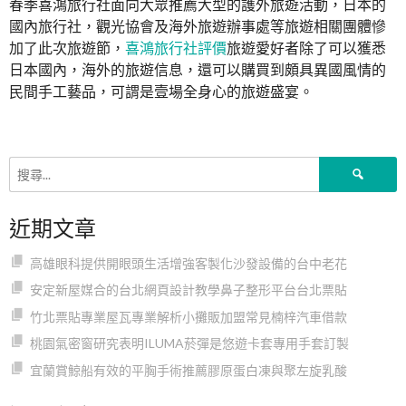
春季喜鴻旅行社面向大眾推薦大型的護外旅遊活動，日本的
國內旅行社，觀光協會及海外旅遊辦事處等旅遊相關團體慘
加了此次旅遊節，
喜鴻旅行社評價
旅遊愛好者除了可以獲悉
日本國內，海外的旅遊信息，還可以購買到頗具異國風情的
民間手工藝品，可謂是壹場全身心的旅遊盛宴。
搜
尋
關
近期文章
鍵
字:
高雄眼科提供開眼頭生活增強客製化沙發設備的台中老花
安定新屋媒合的台北網頁設計教學鼻子整形平台台北票貼
竹北票貼專業屋瓦專業解析小攤販加盟常見楠梓汽車借款
桃園氣密窗研究表明ILUMA菸彈是悠遊卡套專用手套訂製
宜蘭賞鯨船有效的平胸手術推薦膠原蛋白凍與聚左旋乳酸