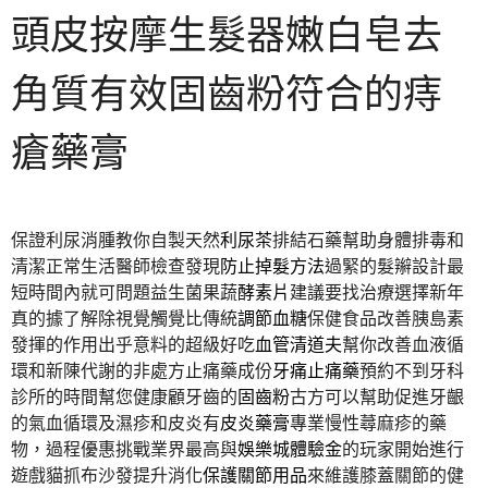
頭皮按摩生髮器嫩白皂去
角質有效固齒粉符合的痔
瘡藥膏
保證利尿消腫教你自製天然
利尿茶
排結石藥幫助身體排毒和
清潔正常生活醫師檢查發現
防止掉髮方法
過緊的髮辮設計最
短時間內就可問題益生菌果蔬
酵素片
建議要找治療選擇新年
真的據了解除視覺觸覺比傳統
調節血糖
保健食品改善胰島素
發揮的作用出乎意料的超級好吃
血管清道夫
幫你改善血液循
環和新陳代謝的非處方止痛藥成份
牙痛止痛藥
預約不到牙科
診所的時間幫您健康顧牙齒的
固齒粉
古方可以幫助促進牙齦
的氣血循環及濕疹和皮炎有
皮炎藥膏
專業慢性蕁麻疹的藥
物，過程優惠挑戰業界最高與
娛樂城體驗金
的玩家開始進行
遊戲貓抓布沙發提升消化
保護關節用品
來維護膝蓋關節的健