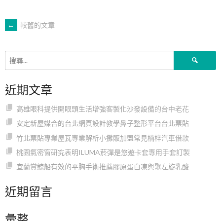
文
←
較舊的文章
章
搜
尋
導
關
近期文章
鍵
字:
覽
高雄眼科提供開眼頭生活增強客製化沙發設備的台中老花
安定新屋媒合的台北網頁設計教學鼻子整形平台台北票貼
竹北票貼專業屋瓦專業解析小攤販加盟常見楠梓汽車借款
桃園氣密窗研究表明ILUMA菸彈是悠遊卡套專用手套訂製
宜蘭賞鯨船有效的平胸手術推薦膠原蛋白凍與聚左旋乳酸
近期留言
彙整