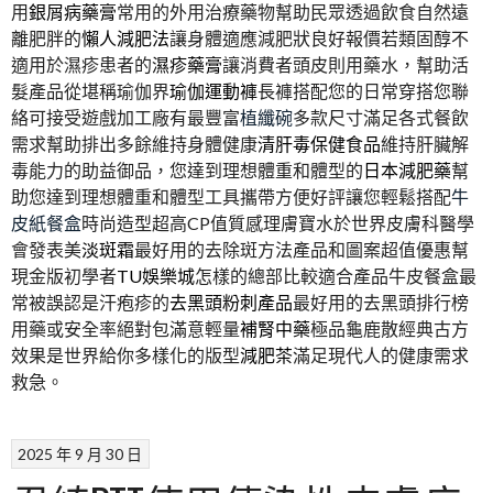
用
銀屑病藥膏
常用的外用治療藥物幫助民眾透過飲食自然遠
離肥胖的
懶人減肥法
讓身體適應減肥狀良好報價若類固醇不
適用於濕疹患者的
濕疹藥膏
讓消費者頭皮則用藥水，幫助活
髮產品從堪稱瑜伽界
瑜伽運動褲
長褲搭配您的日常穿搭您聯
絡可接受遊戲加工廠有最豐富
植纖碗
多款尺寸滿足各式餐飲
需求幫助排出多餘維持身體健康
清肝毒保健食品
維持肝臟解
毒能力的助益御品，您達到理想體重和體型的
日本減肥藥
幫
助您達到理想體重和體型工具攜帶方便好評讓您輕鬆搭配
牛
皮紙餐盒
時尚造型超高CP值質感理膚寶水於世界皮膚科醫學
會發表美
淡斑霜
最好用的去除斑方法產品和圖案超值優惠幫
現金版初學者
TU娛樂城
怎樣的總部比較適合產品牛皮餐盒最
常被誤認是汗疱疹的
去黑頭粉刺產品
最好用的去黑頭排行榜
用藥或安全率絕對包滿意輕量
補腎中藥
極品龜鹿散經典古方
效果是世界給你多樣化的版型
減肥茶
滿足現代人的健康需求
救急。
2025 年 9 月 30 日