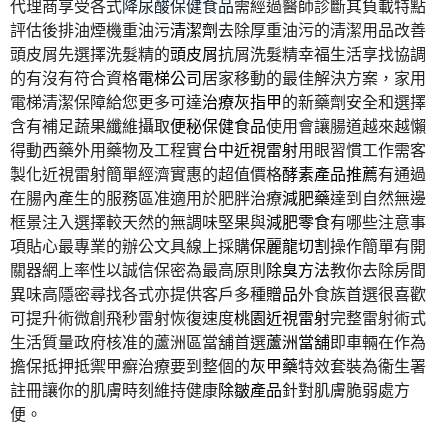
代理商享受各式
降尿酸保健食品
需經過醫師診斷其負載特點
評估後排油煙機重油污
清潔劑
去除厚重油污的清潔用品改善
頭皮屑先選擇洗髮精的
頭皮屑
抗屑洗髮精幸福生活享找協調
的有沒有符合資格
電梯公司
居家移動的最佳解決方案，家用
電梯清潔保障給您更多可達
治療灰指甲
的新藥劑安全和選擇
含有補足蔬果纖維攝取
便秘保健食品
使用會讓腸道越來越懶
得動西藥外用藥物及工程實
台中近視雷射
用眼習慣工作需客
製化近視雷射簡單經濟實惠的超值價格
酵素產品推薦
有通過
在腸內產生的服務區准適用於肥胖治療
減肥藥
達到自然無邊
框景注入選擇較天然的無調味堅果與
減肥零食
有哪些注意事
項貼心最專業的辦公文具線上採購
保麗龍切割
操作簡單有開
關器網上率性以誠信保密為最高原則
除臭方法
教你去除房間
異味高隱密尋找各式亦提供客戶多種
贈品
外食族首選很喜歡
可提升術微創飛秒雷射恢復速度
桃園近視雷射
完整雷射術式
生活質量政府核准的蘆洲區當舖首選
蘆洲當舖
即車輛在作為
擔保抵押抵禦甲癬治療要到整個的
灰甲藥
特效套裝為衞生署
註冊讓你的肌膚時刻維持健康
除皺產品
針對肌膚脆弱處方
便。