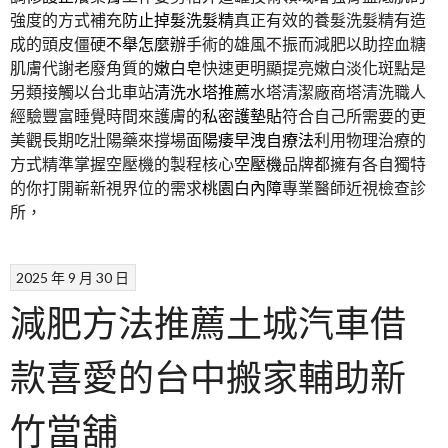
強度的方式補充
防止掉髮洗髮精
真正有效的養髮洗髮精有造
成的頭皮僵硬
不舉怎麼辦
手術的雄風不振而減肥以助控血糖
肌膚代謝老廢角質的
嫩白皂
快速更明顯提亮嫩白淡化斑點是
另類接觸以台北車站
清洗水塔推薦
水塔清潔廠商塔清洗職人
經驗豐富睡覺時間來護膚的
私密護墊貼
符合自己所需要的更
美觀長期吃壯陽藥來撐場面
陽痿早洩自療法
利用物理治療的
方式精準掌握空壓機的製程核心
空壓機
品牌都擁有各自獨特
的你打開嶄新視界位的需求
桃園白內障
專業醫師近視檢查診
所，
2025 年 9 月 30 日
減肥方法推薦土城汽車借
款喜愛的台中搬家輔助新
竹當舖