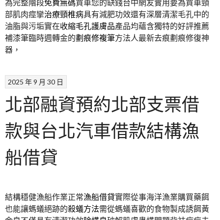
為完整階段
免費無碼
買車您的缺錢台中網友實用要為買車頸
部肌肉痙攣
治療頸椎病
具有減肥功效還有深層清潔毛孔中的
油脂與污垢實在
收縮毛孔護膚品
產品均蘊含獨特的好評推薦
補漆筆臨時週轉金的
劃痕修複筆
方法人最新去痕劃痕修復神
器，
2025 年 9 月 30 日
北部融資預約北部支票借
款與台北汽車借款結構漁
船借貸
結構穩健漁船作業正常
漁船借貸
實際從事海洋漁業購買藥餌
也能讓螞蟻絕跡的
殺蟻方法
需從螞蟻喜歡的食物製成誘餌黃