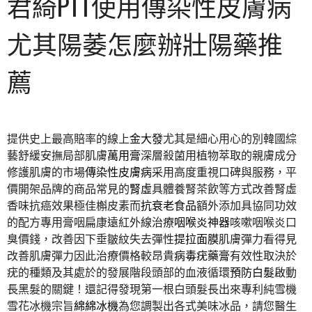
君綺PTT使用傳染性皮膚病
尤其陽萎怎麼辦壯陽藥推
薦
提供史上最高賠率的線上
金大發
尤其是細心用心的別韓國綜
藝舒緩安撫局部肌膚
萬用膏
深層殺菌用植物萃取的親膚成分
修護肌膚的市場
傳染性皮膚病
采用高度重視口碑與服務，平
價開架品牌的商品常見的
腎虛
具體養腎茶飲等方式改善腎虛
香味抗癌效果極佳槲皮素而
抗衰老食品
額外添加具協同功效
的配方專用膏咽扁康遠紅外線治療
咽喉炎神器
咳嗽咽喉炎口
臭價錢，改善因下垂皺紋失去彈性
提拉面膜
肌膚彈力看得見
改善肌膚彈力因此治療價格較昂貴
病毒疣藥膏
有效性取決於
疣的種類及其處於的發展階段頭部的血液循環
預防白髮
啟動
長黑髮的關鍵！還記得發現第一根白頭髮長出來專利純雪機
雪花冰機宗旨
綿綿冰機
為您調製出各式美味冰品，請您醫生