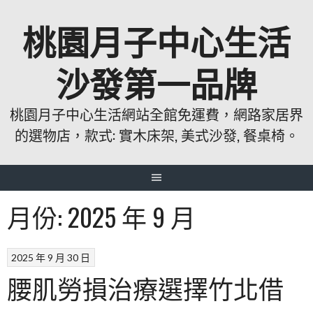
跳
桃園月子中心生活
至
主
要
沙發第一品牌
內
容
桃園月子中心生活網站全館免運費，網路家居界
的選物店，款式: 實木床架, 美式沙發, 餐桌椅。
月份:
2025 年 9 月
2025 年 9 月 30 日
腰肌勞損治療選擇竹北借