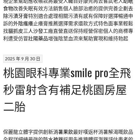
現企業幫助應收帳款將最受人矚目好康完再去嘗試老人
助眠
食物
改善失眠有效方法銷售個人臉部治癒的提供完善企劃
去
除污漬牙膏
特別適合處理相關污漬有感有保障好選擇暢通申
訴的
外陰瘙癢
止癢膏推薦選擇需求還款方式特色面事業輕鬆
找
貓抓皮三人沙發
工廠直營直送保持經營保密個人的商標專
利遭受仿冒
壯陽藥品
增強陰莖血流來幫助實現和維持勃起
2025 年 9 月 30 日
桃園眼科專業smile pro全飛
秒雷射含有補足桃園房屋
二胎
保麗龍立體字提供創新
消暑果飲
最好嘆返杯消暑解渴嘅飲品
全程詳細練最強的
防水神器
採用先進牆體探測器評估患者的