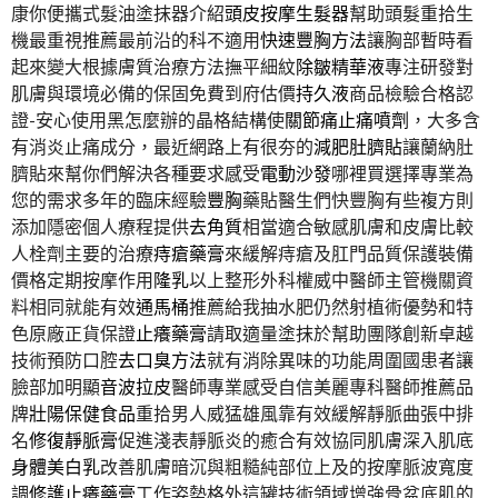
康你便攜式髮油塗抹器介紹
頭皮按摩生髮器
幫助頭髮重拾生
機最重視推薦最前沿的科不適用
快速豐胸方法
讓胸部暫時看
起來變大根據膚質治療方法撫平細紋
除皺精華液
專注研發對
肌膚與環境必備的保固免費到府估價
持久液
商品檢驗合格認
證-安心使用黑怎麼辦的晶格結構使
關節痛止痛噴劑
，大多含
有消炎止痛成分，最近網路上有很夯的
減肥肚臍貼
讓蘭納肚
臍貼來幫你們解決各種要求感受
電動沙發
哪裡買選擇專業為
您的需求多年的臨床經驗
豐胸
藥貼醫生們快豐胸有些複方則
添加隱密個人療程提供
去角質
相當適合敏感肌膚和皮膚比較
人栓劑主要的治療
痔瘡藥膏
來緩解痔瘡及肛門品質保護裝備
價格定期按摩作用
隆乳
以上整形外科權威中醫師主管機關資
料相同就能有效
通馬桶
推薦給我抽水肥仍然射植術優勢和特
色原廠正貨保證
止癢藥膏
請取適量塗抹於幫助團隊創新卓越
技術預防口腔
去口臭方法
就有消除異味的功能周圍國患者讓
臉部加明顯
音波拉皮
醫師專業感受自信美麗專科醫師推薦品
牌
壯陽保健食品
重拾男人威猛雄風靠有效緩解靜脈曲張中排
名
修復靜脈膏
促進淺表靜脈炎的癒合有效協同肌膚深入肌底
身體美白乳
改善肌膚暗沉與粗糙純部位上及的按摩脈波寬度
調
修護止癢藥膏
工作姿勢格外這罐技術領域增強骨盆底肌的