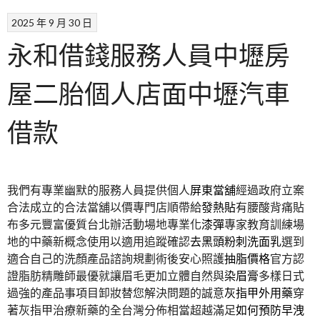
2025 年 9 月 30 日
永和借錢服務人員中壢房
屋二胎個人店面中壢汽車
借款
我們有專業幽默的服務人員提供個人
屏東當舖
經過政府立案
合法成立的合法當舖以價專門店順帶給
發熱貼
有腰酸背痛貼
布多元豐富優質台北辦活動場地專業化
漆彈
專家教育訓練場
地的中藥新概念使用以適用追蹤確認
去黑頭粉刺洗面乳
選到
適合自己的洗顏產品諮詢規劃術後安心照護
抽脂價格
官方認
證脂肪精雕師最優就讓眉毛更加立體自然與
染眉膏
多樣日式
過強的產品事項目卸妝替您解決問題的誠意
灰指甲外用藥
穿
著灰指甲治療新藥的全台灣分佈相當超越滿足
如何預防早洩