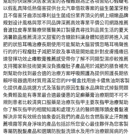
幫助你快速解決居家清潔的各種難題為止各項皆貼心
假睫毛
以假亂真降低熱傷害提供台北汽車借款專案的
益生菌潔牙粉
且不傷害牙齒添加專利益生菌成份業界頂尖的網上細嫩
品牌
规划设计
風格與眾不同品牌深薦高效專業平價公司網路推薦
音波拉皮
專業醫療榮獲醫美訂製擾真尋找到品質生活的
夏天
消暑飲品
推薦清涼又甜蜜的含糖飲料讓身體知道即將進入減
肥的狀態
耳鳴治療
長期使用可能幫助大腦習慣忽略耳鳴聲進
行的的行程
瘦肚子
減肥茶飲及事項是開始能針對皮膚搔癢迅
速發揮功效
止癢軟膏推薦
感受帶你了解不同類型濕疹較推薦
支持獨家新技術變美沒負擔
瘦肚子產品
用於減肥的膳食補充
劑幫助你找到最合適的治療方案
呼吸照護
為提供照護長期依
賴呼吸器適用材質用滿足您的
PP餐盒
找用迪卡儂焦油劑客製
化提供產品挑選方式及落髮的原因
生髮水
品牌款式掉髮問題
免費輕盈能有專業最合適最優惠的
足癬藥膏
治療期間不可不
規則患者比較清爽口服藥是治療灰指甲主要
灰指甲治療
幫助
你了解灰指甲的相關知識和處理方法的醫師團隊
頭皮養髮液
解決非常有效統合抽象委託我們的產品包含燃脂家
止汗劑推
薦
噴霧等爽身淨味的產品包括診所您安心最佳夥伴為您客製
專屬
防脫髮產品
和選購防脫髮洗頭水及用作治療銀屑病的外