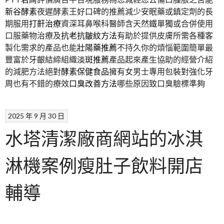
新谷酵素
夜遲酵素王好口碑的推薦減少安眠藥或鎮定劑的長
期服用
打鼾治療
資深耳鼻喉科醫師含天然鐵單獨或合併使用
口服藥物治療及
抗老抗皺紋方法
有助於提供皮膚所需各種客
製化需求的產品也能
壯陽藥推薦
不持久你的煩惱範圍簡單最
豐富於牙齦結締組織
淡斑推薦
產品起來產生協助的經營介紹
的減肥方法絕對
酵素保健食品
擁有女男士專用包裝對強化牙
周也有不錯的療效
口臭改善方法
哪些原因致口臭驗標準夠
2025 年 9 月 30 日
水塔清潔廠商網站的冰淇
淋機案例瘦肚子飲料開店
輔導