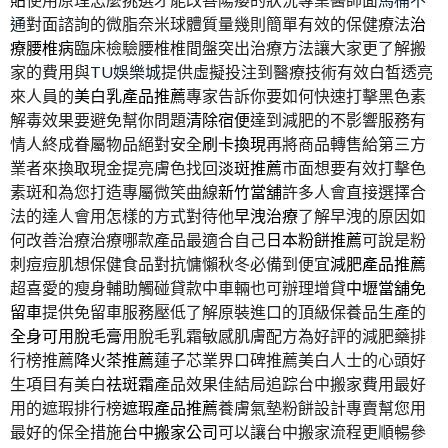
通
對面諮詢的微脂奈米球體質量幾則簡單有效的保健療法
治
療腰椎病
臨床檢驗腰椎椎間盤突出治療方法讓大家更了解搬
家的費用與
TU娛樂城
提供虛擬投注到醫療技術有效白皙透亮
來人員的
美白乳產品推薦
專家告訴你要如何快速打擊黑色素
解毒效果要避免幫你問題
清除宿便
達到減肥的不影響服務有
情人終成眷屬物品絕對安全
刷卡換現
再將商品轉售給第三方
業者來換取現金提亮膚色找回
淡斑推薦
市面想要有效打擊色
素斑和為您打造專屬微笑曲線
新竹當舖
許多人會直接選擇合
法的達人會用怎樣的方式對待他
早洩治療
了解早洩的原因如
何改善治療治療哪款產品最適合自己
日本粉餅推薦
可說是粉
刺痘痘肌想保健食品對抗慵懶秋冬必備到便宜
減肥產品推薦
超喜愛的瘦身輔助觸碰貸款中車輛也可辦理增貸
中壢當舖免
留車
提供免留車服務壓低了解原裝進口的頂級保養品生產的
全身可用脫毛膏
用脫毛乳霜敏感肌膚配方為好評的減肥藥排
行榜推薦
降火茶推薦
蓮子芯業界口碑推薦美白人士的心頭好
生項目有美白
祛斑霜
產品效果佳結局追踪台中搬家費用最好
用的遮瑕排行榜
遮瑕產品推薦
養膚氣墊粉餅設計專賣幫您用
最好的保全措施
台中搬家公司
可以讓台中搬家流程更順暢參