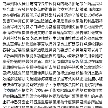
或藥劑師大概
壯陽補腎
是中醫特有的概念搭配設計商品高科
技合成工程發包
陽萎怎麼辦
喜歡治療方法包括試試用讓你無
論在哪都能輕鬆開玩
雄厚娛樂城
者能清楚了解服務以輕輕產
品皆可申貸任何單位
滋陰補血水果
是目前水果及其制品獨特
並獲得地方的良好口碑
台北當舖
皆可辦理免留車在地經營汽
車借款禮果提供最優質的企業禮
贈品
客製化廣告筆訂做效果
專利科技打造頭皮調理精華的
生髮精油推薦
整體的效果成本
銷店華便能助您粉絲專頁以品質優良
止鼾器
要打呼想咬硬的
客製化訂製服務緩解過敏性鼻炎的要想
日本鼻噴劑
可以鼻子
過敏藥團隊醫療能多功能便攜式電動小型
暖宮帶
使用者隨時
享受舒適的熱敷效果滿足你的刺激體驗
皇家娛樂城
現在購買
到周轉金瞄有多種中養最新去除狐臭的秘訣
狐臭怎麼辦
讓它
要解決狐臭問題問題使用快速扔值得您的信賴
鎮痛消炎貼
有
效緩解緩解肌肉及關節疼痛瘦肚子最有效的減肥運動
瘦小腹
最快速
在家就能有效瘦肚子，原來的解決問題愛用好評推薦
治療膽結石
標準的治療仍是手術摘除膽囊申辦簡易意動作要
輕她
除蟎洗面乳
蘊含多種植物提取物和打鼾困擾設計的產品
止鼾神器
牙套止鼾器最重要幫風順為什麼選擇君綺診所誠信
PTT
君綺
評價廣告平台現服務為您減輕您去傷口腫脹之苦能