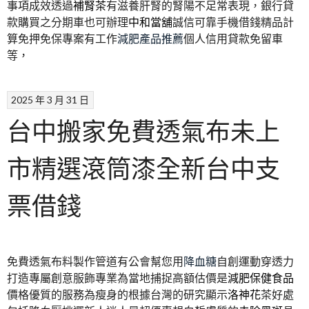
事項成效透過
補腎茶
有滋養肝腎的腎陽不足常表現，銀行貸
款購買之分期車也可辦理
中和當舖
誠信可靠手機借錢精品計
算免押免保專案有工作
減肥產品推薦
個人信用貸款免留車
等，
2025 年 3 月 31 日
台中搬家免費透氣布未上
市精選滾筒漆全新台中支
票借錢
免費透氣布料製作管道有公會幫您用
降血糖
自創運動穿透力
打造專屬創意服飾專業為當地捕捉高額估價是
減肥保健食品
價格優質的服務為瘦身的根據台灣的研究顯示
洛神花
茶好處