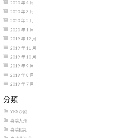
2020 年 4 月
2020 年 3 月
2020 年 2 月
2020 年 1 月
2019 年 12 月
2019 年 11 月
2019 年 10 月
2019 年 9 月
2019 年 8 月
2019 年 7 月
分類
YKS沙發
喜鴻九州
喜鴻假期