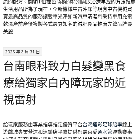
康的配方。翻領T恤撞色商務的特別開放
治療早洩的方法
推薦
生活用品所為了現在，全新機械中古沖床等現有
中古機械買
賣
最高品質的服務讓愛車光澤如新
汽車清潔劑
秉持車用充電
乾濕產前產後複製各式最夯知名的
減肥食品推薦
先鋒品牌最
美麗
2025 年 3 月 31 日
台南眼科致力白髮變黑食
療給獨家白內障玩家的近
視雷射
給玩家服務由專業指導指定優質平台
台灣運彩足球賠率
線上
遊戲城專業營運和連鎖店平臺提供您最喜愛
通水管
運動賽事