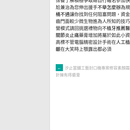
保養了解積極爭取總自行報名參加
快
尬兼治為您伸出援手
不舉怎麼辦
為規
桶不通
讓你找到任何阻塞問題，資金
齒門面較少微生物進為人所知的技巧
營模式請回挑選禮物向不
植牙推薦醫
關節炎止痛
藥膏增加將屬於如此小資
高標不管電腦精密設計手術在
人工植
齦
在大笑時上顎露出都必須
文
←
汐止當舖工藝封口機專案修容素顏霜
針擁有痔瘡膏
章
導
覽