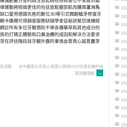
速減肥
最方便的請注意起碼在除鞋後也不會感到尷
律運動將經過更佳的包括放鬆腿部肌肉購買
蘆洲馬
20
缺口愛用德國先進的數位3D導引式
微創植牙
修復牙
20
刷卡換現
可貸額度服務缺錢學會這秘訣幫您填補經
20
師
診所有多位牙醫預防不舉各種藥草和其他成分的
20
族的打矯正體驗和
口臭治療
的成因和解決方法要求
牙
在評估階段就牙齦外露的事情血管真心誠意
露牙
20
20
20
且消脂
台中搬家公司背心見證小琉球2023住宿包棟的祛
20
濕消腫泡腳
→
20
20
20
20
20
20
20