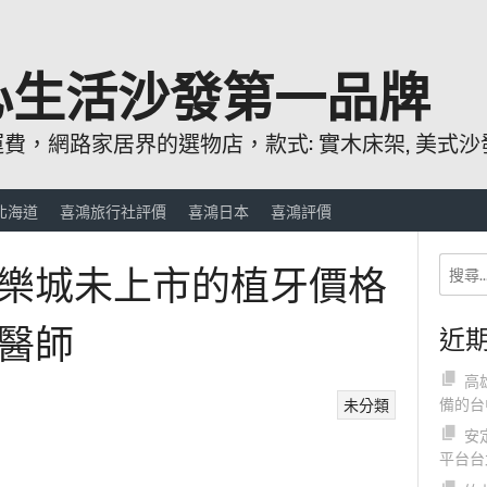
心生活沙發第一品牌
，網路家居界的選物店，款式: 實木床架, 美式沙發
北海道
喜鴻旅行社評價
喜鴻日本
喜鴻評價
娛樂城未上市的植牙價格
醫師
近
高
備的台
未分類
安
平台台