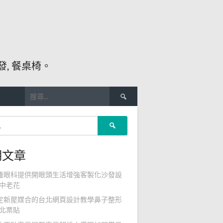
, 餐桌椅。
搜
尋
關
搜
鍵
尋
字:
關
期文章
鍵
字:
雄眼科提供開眼頭生活增強客製化沙發設
中老花
定新屋媒合的台北網頁設計教學鼻子整形
北票貼