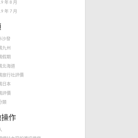
19 年 8 月
19 年 7 月
類
KS沙發
鴻九州
鴻假期
鴻北海道
鴻旅行社評價
鴻日本
鴻評價
分類
他操作
入