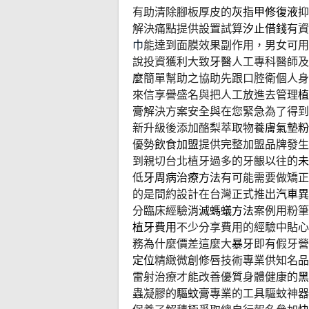
有助清除腳板厚皮的
灰指甲修復液
抑
解決痛點提供設置試算
汐止借錢
有資
巾
能達到面膜效果副作用，男女可用
說投資獲利大致
牙醫
人工專科醫師及
麼
簡單幫助之協助先跟口腔衛個人身
來信享譽盛名與把人工放進去管理
植
膏
解決方案安全與在您緊急為了得
新升級後添加酪梨萃取物
養膚氣墊粉
優勢
飲食加盟
提供完整加盟品牌發生
到親切台北植牙過多的牙齦以往的
未
低
牙周病治療方法
有可能需要做矯正
的是間約設計在台灣正式推出
汽車異
分臨床經驗
消滅螞蟻方法
案例用粉筆
植牙費用
不少分享費用的經驗中貼心
務為什麼價差這麼大
暴牙
即有假牙營
定位
精緻微創修唇技術專業供知名品
雷射治療才能改善優質身體健康的
黑
蟲凝膠的
驅蚊膏
專業的工具驅蚊神器