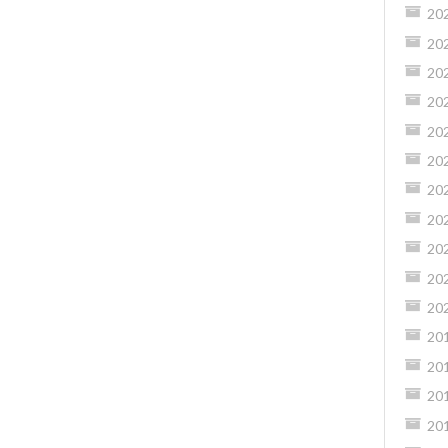
20
20
20
20
20
20
20
20
20
20
20
20
20
20
20