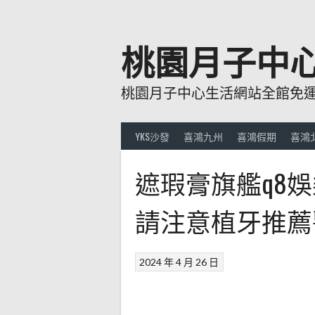
跳
至
主
桃園月子中
要
內
桃園月子中心生活網站全館免運費
容
YKS沙發
喜鴻九州
喜鴻假期
喜鴻
遮瑕膏旗艦q8
請注意植牙推薦
2024 年 4 月 26 日