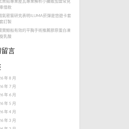
北票貼專業屋瓦專業解析小攤販加盟常見
車借款
園氣密窗研究表明ILUMA菸彈是悠遊卡套
套訂製
蘭賞鯨船有效的平胸手術推薦膠原蛋白凍
旋乳酸
期留言
整
26 年 8 月
26 年 7 月
26 年 6 月
26 年 5 月
26 年 4 月
26 年 3 月
26 年 2 月