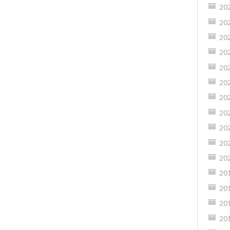
20
20
20
20
20
20
20
20
20
20
20
20
20
20
20