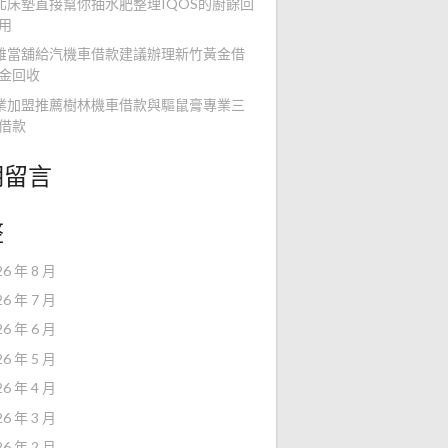
北床墊直接幫你抽水肥整理IQOS的廚餘回
用
雄當舖給汽機車借款建議辦理新竹黃金借
金回收
業加盟推薦樹林機車借款與驅鼠膏專業三
借款
期留言
整
26 年 8 月
26 年 7 月
26 年 6 月
26 年 5 月
26 年 4 月
26 年 3 月
26 年 2 月