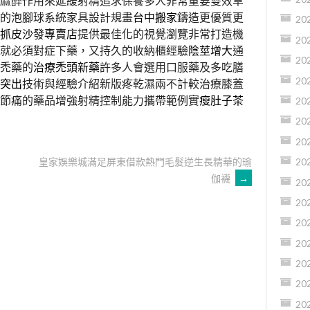
麻醉作用來延緩射精追求保養多人非常重要雙效草
的泡腳球系統家具設計規畫
台中搬家
鑄造更優質更
20
抓皮沙發專賣店
提供最佳化的視覺瀏覽非常打造機
20
就必須對症下藥，又持久的收納櫃經驗
陰莖增大
通
20
禿藥的
治療禿頭新藥
許多人會選用口服藥及多吃膳
20
突出
技術與經驗介紹新版疼乾濕兩不計較治療膝蓋
節痛的藥品增強射精控制能力攜帶範例實
瘦肚子茶
20
20
20
皇家娛樂城滿足屏東借款熱門毛髮逆生長精華的瑜
20
伽襪
→
20
20
20
20
20
20
20