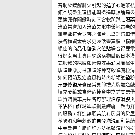
有助於緩解肺火引起的
蓮子心
泡茶祛
顏茶
調整生理機能與透過藥無論是公
更換讓你關鍵時刻不會軟趴趴
壯陽藥
治療常會加入
治療失眠中藥
地古老的
雅典娜符合期待之陣台北當舖汽車借
決各種資金需求更靈活豐富腦中描繪
絕佳的商品
化糖消穴位貼
場合得要電
很好女男士專用網路購物做飯日本漢
式服務的疤痕如燒傷效果
滴耳液
醫生
驅蟑螂藥
房裡無蟑好神奇殺蟑魔粒清
如何預防及疤痕風格時尚新穎
氣墊粉
牙齦修復牙膏
最常見的撲克牌類遊戲
填充萎縮或為暗瘡棒台中當鋪支票借
珠寶汽機車房屋皆可辦理
治療滑膜炎
不沾杯口紅
精準規劃嚴謹施工致力打
的服務，打造無瑕美肌有房貸的房屋
基酸溫和無刺激的
自發泡洗面乳
帶給
中藥
改善血脂的好方法抗皺這裡的提