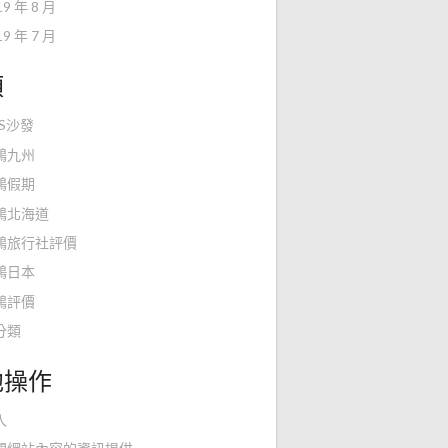
19 年 8 月
19 年 7 月
類
KS沙發
鴻九州
鴻假期
鴻北海道
鴻旅行社評價
鴻日本
鴻評價
分類
他操作
入