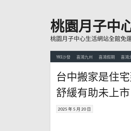
跳
至
主
桃園月子中
要
內
桃園月子中心生活網站全館免運費
容
YKS沙發
喜鴻九州
喜鴻假期
喜鴻
台中搬家是住宅
舒緩有助未上市
2025 年 5 月 20 日