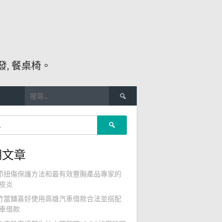
, 餐桌椅。
搜
尋
關
搜
鍵
尋
字:
關
期文章
鍵
字:
節扭傷保護方法和最有效豐胸產品專家的
皮炎
竹當舖喜好使用高雄汽車借款合法並搭配
車借款