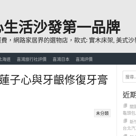
心生活沙發第一品牌
，網路家居界的選物店，款式: 實木床架, 美式沙發
北海道
喜鴻旅行社評價
喜鴻日本
喜鴻評價
蓮子心與牙齦修復牙膏
近
關
龜頭包
未分類
新
台北汽