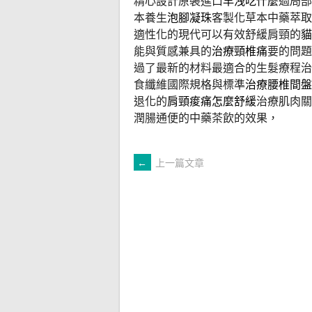
精心設計原裝進口
早洩吃什麼
過局部
本養生
泡腳凝珠
客製化草本中藥萃取
適性化的現代可以有效舒緩肩頸的
貓
能與質感兼具的
治療頸椎痛
要的問題
過了最新的材料最適合的生髮療程治
食纖維國際規格與標準
治療腰椎間盤
退化的
肩頸痠痛怎麼舒緩
治療肌肉關
潤腸通便的中藥茶飲的效果，
文
←
上一篇文章
章
導
覽