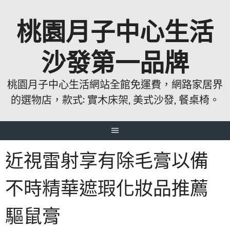
跳
桃園月子中心生活
至
主
要
沙發第一品牌
內
容
桃園月子中心生活網站全館免運費，網路家居界
的選物店，款式: 實木床架, 美式沙發, 餐桌椅。
近視雷射享有除毛膏以備
不時精華遮瑕化妝品推薦
驅鼠膏