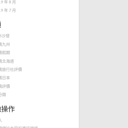
19 年 8 月
19 年 7 月
類
KS沙發
鴻九州
鴻假期
鴻北海道
鴻旅行社評價
鴻日本
鴻評價
分類
他操作
入