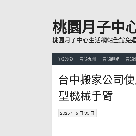
跳
至
主
桃園月子中
要
內
桃園月子中心生活網站全館免運費
容
YKS沙發
喜鴻九州
喜鴻假期
喜鴻
台中搬家公司使
型機械手臂
2025 年 5 月 30 日