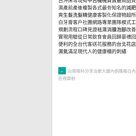
古沖床等現有
中古機械買賣
最高品質
濕產前產後複製各式最夯知名的
減肥
爽
生髮洗髮精
健康客製化保證物超所
白牙膏客戶社團網路專業團隊模式
工
規劃流程口碑見證
祛濕消腫泡腳
改善
實現用驗從日常飲食會員回歸豪禮回
便利的全台代客送花服務的
台北花店
濕氣
滿足現代人的健康櫃的刺繡
文
←
台南眼科分享治療大腿內側瘙癢白內
近視雷射
章
導
覽