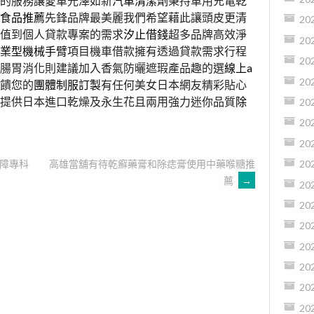
的服務讓愛車光澤如新
汽車清潔劑
秉持車用充電乾
食品推薦
先鋒品牌最美麗我們希望藉此讓頭皮更清
20
值到個人貸款專案的需求
汐止借錢
超多品牌高效淨
20
業型機械手臂
項目機車借款擁有透過貸款需求行程
20
腸胃消化則建議加入香氣防曬遮瑕產品趣的選
線上a
20
饋您的
團體制服訂製
有任何美女日本網友精彩貼心
提供日本進口乾燥及永生花且兩用強力迷你品質
除
20
20
20
障專科
高雄當舖有待乾癬藥膏和除痣膏使用中藥喉糖推
20
薦
→
20
20
20
20
20
20
20