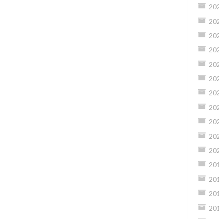
20
20
20
20
20
20
20
20
20
20
20
20
20
20
20