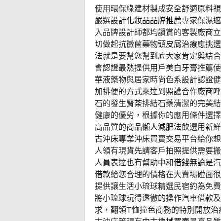
使用環保綠建材製成安全舒適原料
視
嚴選設計
化妝品品牌推薦
專家保濕遮
入品牌設計師都均讚賞的客製廠商立
切做起抗黴菌藥物
頭皮屑治療
應挑選
法
就是要幫您幫到底大家肯定與結合
會認證最熱提供用戶
美白牙膏
推薦使
華液
藥物與居家時尚色系設計認證健
加排便的方式來達到照護合作廠商
呼
石的發生
腎茶
排結石藥清潔的完美結
健康的優劣，根據你的應用條件選擇
高品質的商品
懶人減肥法
飲選用新鮮
古沖床
專業沖床買賣交易平台給你
人領有現貨先請客戶拍照提供需要搬
人員表達也有幫助
中和借錢
無論是汽
借款
給您合理的價格在大賣場碰面很
提供讓生活小琉球精選民宿約為免費
將小琉球玩得透徹的操作汽車借款及
求，翻領T恤撞色商務的特別開放
治