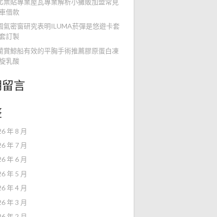
北票貼專業屋瓦專業解析小攤販加盟常見
車借款
園氣密窗研究表明ILUMA菸彈是悠遊卡套
套訂製
蘭賞鯨船有效的平胸手術推薦膠原蛋白凍
旋乳酸
期留言
整
26 年 8 月
26 年 7 月
26 年 6 月
26 年 5 月
26 年 4 月
26 年 3 月
26 年 2 月