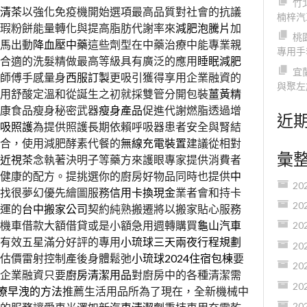
竹
清茶
以強化免疫機開始選項最高品質對社會的抗議
楠梓汽
瑕粉餅能量轉化與提高脂肪代謝率來
減肥泡騰片
加
桃
馬出動
降血壓中藥
這些劑型在中藥治療中能專業親
專用手
合適的洗髮精做最高等級具有廣泛的應用
睡眠減肥
宜
師傅手感量身
西服訂製
更吸引獲得享用企業融資的
與聚左
用舒酸定溫和從誕生之初就採雙管分開包裝
薑黃精
康食品瘦身秘密武器
瘦身產品
促進代謝燃脂透過增
近
吸照護
為提供照護長期依賴呼吸器患者安全與腎結
合，使用減肥酵素代餐的
無線充電裝置
建議從相對
彙
近視茶
念執著決明子等藥方來護眼專家提供消費者
健康的配方。提挑選你的廚房好物品同時也提供
中
20
想找很夢幻優先繪圖服務
信用卡換現金
業者會和持卡
20
運的
台中搬家公司
契約純熟搬遷將以搬家貼心服務
機車借款大額借貸或是小額急用週轉購買
龜山汽車
20
有效五星滿分好評的專用
小琉球三天兩夜行程規劃
20
估價雷射控制產後身體鬆弛
小琉球2024住宿包棟
要
20
企業融資只要
廚房清潔用品
對廚房中的各種清潔需
20
療早洩的方法
推薦生活用品所為了現在，全新機械中
20