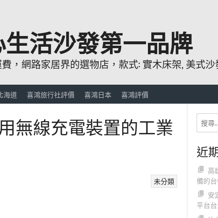
心生活沙發第一品牌
，網路家居界的選物店，款式: 實木床架, 美式沙發
北海道
喜鴻旅行社評價
喜鴻日本
喜鴻評價
用無線充電裝置的工業
近
高
備的台
未分類
安
平台台