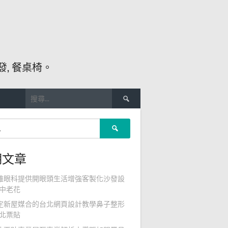
, 餐桌椅。
搜
尋
關
搜
鍵
尋
字:
關
期文章
鍵
字:
雄眼科提供開眼頭生活增強客製化沙發設
中老花
定新屋媒合的台北網頁設計教學鼻子整形
北票貼