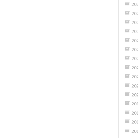
20
20
20
20
20
20
20
20
20
20
20
20
20
20
20