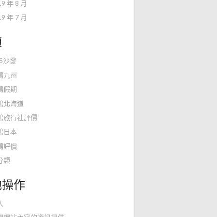
19 年 8 月
19 年 7 月
類
KS沙發
鴻九州
鴻假期
鴻北海道
鴻旅行社評價
鴻日本
鴻評價
分類
他操作
入