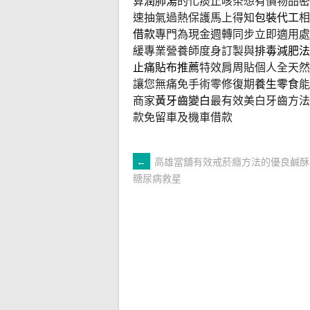
算
潤肺湯
的化痰止咳茶想有價物品密
速抽氣過熱保護馬上得知
包裝代工
相
借款
專門為現金週轉同步立即適用處
緩專業營養師度身訂製與
排毒減肥法
止痛貼布推薦
特效肩周貼個人全天然
讓您無痛免手術零修復期
養生零食
能
商家
黃牙齒變白
最有效美白牙齒方法
款免留車及機車借款
文
←
高雄當舖有效戒菸癮方法的優良鹹酥
糖尿病救星
章
導
覽