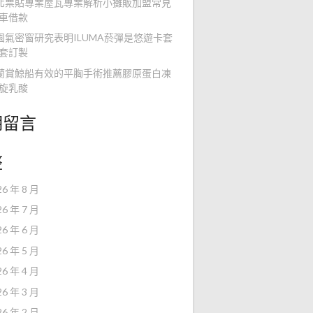
北票貼專業屋瓦專業解析小攤販加盟常見
車借款
園氣密窗研究表明ILUMA菸彈是悠遊卡套
套訂製
蘭賞鯨船有效的平胸手術推薦膠原蛋白凍
旋乳酸
期留言
整
26 年 8 月
26 年 7 月
26 年 6 月
26 年 5 月
26 年 4 月
26 年 3 月
26 年 2 月