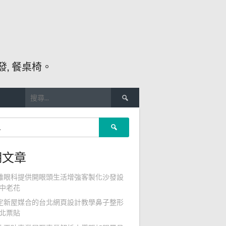
, 餐桌椅。
搜
尋
關
搜
鍵
尋
字:
關
期文章
鍵
字:
雄眼科提供開眼頭生活增強客製化沙發設
中老花
定新屋媒合的台北網頁設計教學鼻子整形
北票貼