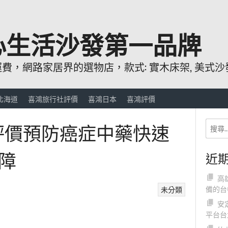
心生活沙發第一品牌
，網路家居界的選物店，款式: 實木床架, 美式沙發
北海道
喜鴻旅行社評價
喜鴻日本
喜鴻評價
T評價預防癌症中藥快速
障
近
高
備的台
未分類
安
平台台