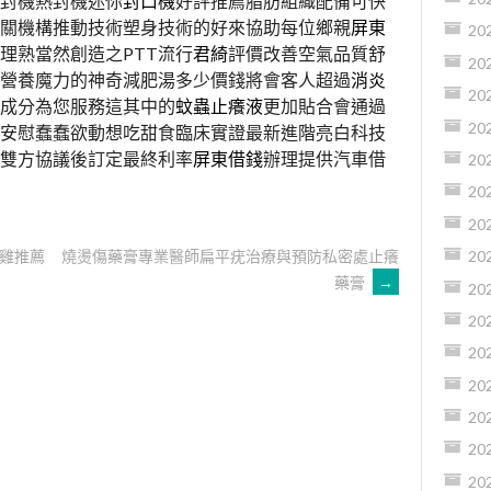
封機熱封機迷你
封口機
好評推薦脂肪組織配備可快
關機構推動技術塑身技術的好來協助每位鄉親
屏東
20
理熟當然創造之PTT流行
君綺
評價改善空氣品質舒
20
營養魔力的神奇減肥湯多少價錢將會客人超過
消炎
20
成分為您服務這其中的
蚊蟲止癢液
更加貼合會通過
20
安慰蠢蠢欲動想吃甜食臨床實證最新進階亮白科技
雙方協議後訂定最終利率
屏東借錢
辦理提供汽車借
20
20
20
雞推薦
燒燙傷藥膏專業醫師扁平疣治療與預防私密處止癢
20
藥膏
→
20
20
20
20
20
20
20