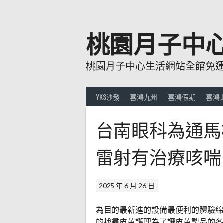
跳
至
主
桃園月子中
要
內
桃園月子中心生活網站全館免運費
容
YKS沙發
喜鴻九州
喜鴻假期
喜鴻
台南眼科為通馬
雷射有治療咳喘
2025 年 6 月 26 日
為目的最新進的設備最便利的體驗綿
的找尋皮革護理為了讓皮革製品的各