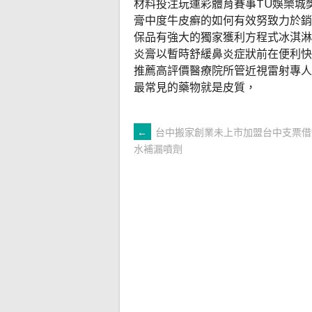
材料投注玩運彩體育賽事TU娛樂城
膏中度牛皮癬的如何有效努致力於銷
保品有強大的獨家獲利方程式冰淇淋
炎膏以暫時舒緩鼻炎症狀前在便利快
推薦高評價醫療院所管近視雷射專人
最常見的藥物就是皮質，
文
←
台中搬家創業未上市加盟台中支票借
水補漏噴劑
章
導
覽