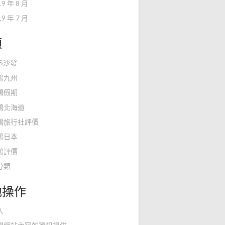
19 年 8 月
19 年 7 月
類
KS沙發
鴻九州
鴻假期
鴻北海道
鴻旅行社評價
鴻日本
鴻評價
分類
他操作
入