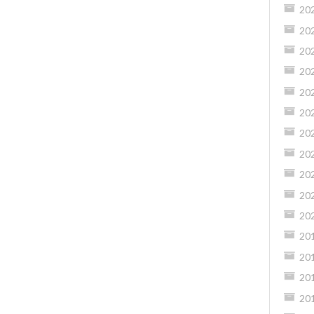
20
20
20
20
20
20
20
20
20
20
20
20
20
20
20