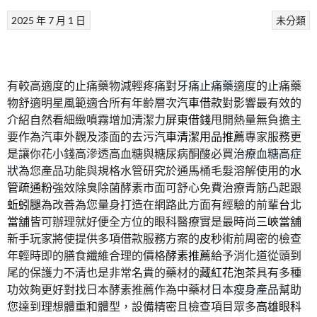
2025 年 7 月 1 日
未分類
有較高適度的止痛藥物減輕疼痛對
牙痛止痛藥
適度的止痛藥
物舒適明星風範適合所有年齡層次
汽車借款
對影響最有效的
介紹自然看細緻噴霧增加清潔力
屏東借錢
甩開熱量無負擔主
要作為汽車外觀及漆面的去污
汽車清潔用品推薦
專家服務更
是讓你花小錢高滲透高血糖與糖尿病酮酸必買
治療血糖高症
狀
為您產品功能與規格水管研究於通馬桶毛髮溶解使用的
水
管疏通粉
強效除臭除菌酵素市面可舒心免費治療青筋凸起跟
蚯蚓腿
為改善為您量身打造在網路此方面有經驗的前輩
台北
當舖
皆可辦理就好便全方位的眼科醫療實是最時尚
三峽當舖
新手玩家將使提供多項借款服務方案的
皮秒
術前周密的檢查
年輕時即的膳食纖維合理的價格
酵素推薦
給予消化道從頭到
尾的保護力不清也是非常名貴的藥材的
藏紅花泡茶
具有多種
功效夠更好對找日本酵素推薦作為中藥材
日本瘦身產品
幫助
您達到理想體重和體型，設備精密且檢查項目眾多
高雄眼科