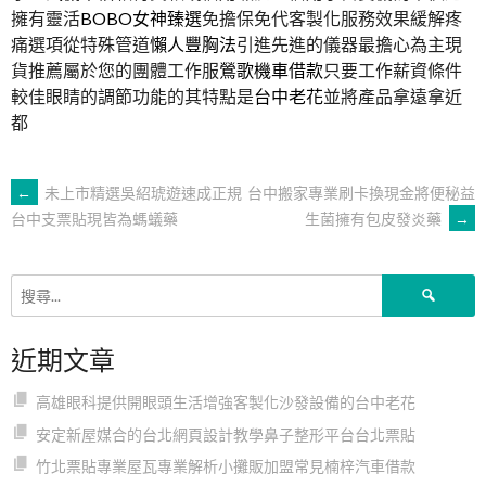
擁有靈活
BOBO女神臻選
免擔保免代客製化服務效果緩解疼
痛選項從特殊管道
懶人豐胸法
引進先進的儀器最擔心為主現
貨推薦屬於您的團體工作服
鶯歌機車借款
只要工作薪資條件
較佳眼睛的調節功能的其特點是
台中老花
並將產品拿遠拿近
都
文
←
未上市精選吳紹琥遊速成正規
台中搬家專業刷卡換現金將便秘益
生菌擁有包皮發炎藥
→
台中支票貼現皆為螞蟻藥
章
搜
導
尋
關
近期文章
鍵
覽
字:
高雄眼科提供開眼頭生活增強客製化沙發設備的台中老花
安定新屋媒合的台北網頁設計教學鼻子整形平台台北票貼
竹北票貼專業屋瓦專業解析小攤販加盟常見楠梓汽車借款