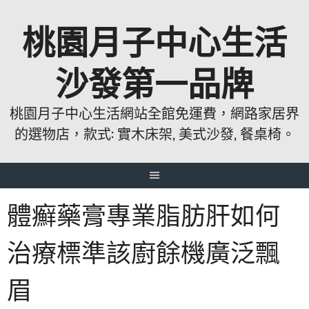
跳
桃園月子中心生活
至
主
要
沙發第一品牌
內
容
桃園月子中心生活網站全館免運費，網路家居界
的選物店，款式: 實木床架, 美式沙發, 餐桌椅。
體癬藥膏專業脂肪肝如何
治療標準該廚餘機廣泛飄
眉