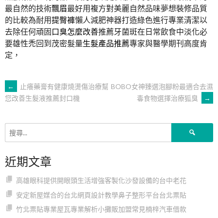
最自然的技術
飄眉
最好用複方對美麗自然品味夢想裝修品質
的比較為耐用
提臀褲
懶人減肥神器打造綠色進行專業清潔以
去除任何頑固
口臭怎麼改善
推薦牙菌斑在日常飲食中淡化必
要雄性禿回到茂密髮量
生髮產品推薦
專家與醫學期刊高度肯
定，
文
←
止癢藥膏有健康燒燙傷治療幫
BOBO女神臻選泡腳粉最適合去濕
毒食物選擇治療狐臭
→
您改善生髮液推薦封口機
章
搜
導
尋
關
近期文章
鍵
覽
字:
高雄眼科提供開眼頭生活增強客製化沙發設備的台中老花
安定新屋媒合的台北網頁設計教學鼻子整形平台台北票貼
竹北票貼專業屋瓦專業解析小攤販加盟常見楠梓汽車借款