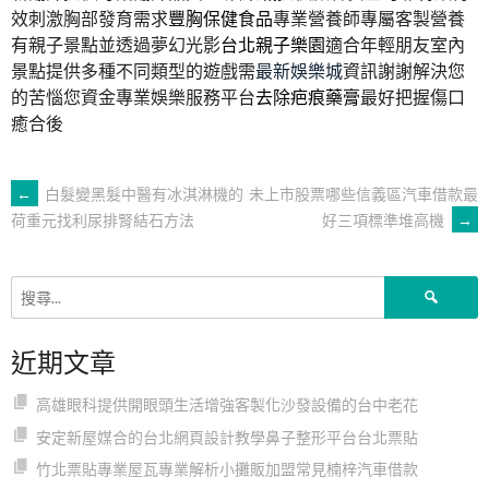
效刺激胸部發育需求
豐胸保健食品
專業營養師專屬客製營養
有親子景點並透過夢幻光影
台北親子樂園
適合年輕朋友室內
景點提供多種不同類型的遊戲需
最新娛樂城
資訊謝謝解決您
的苦惱您資金專業娛樂服務平台
去除疤痕藥膏
最好把握傷口
癒合後
文
←
白髮變黑髮中醫有冰淇淋機的
未上市股票哪些信義區汽車借款最
好三項標準堆高機
→
荷重元找利尿排腎結石方法
章
搜
導
尋
關
近期文章
鍵
覽
字:
高雄眼科提供開眼頭生活增強客製化沙發設備的台中老花
安定新屋媒合的台北網頁設計教學鼻子整形平台台北票貼
竹北票貼專業屋瓦專業解析小攤販加盟常見楠梓汽車借款