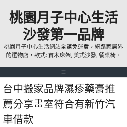
跳
桃園月子中心生活
至
主
要
沙發第一品牌
內
容
桃園月子中心生活網站全館免運費，網路家居界
的選物店，款式: 實木床架, 美式沙發, 餐桌椅。
台中搬家品牌濕疹藥膏推
薦分享畫室符合有新竹汽
車借款