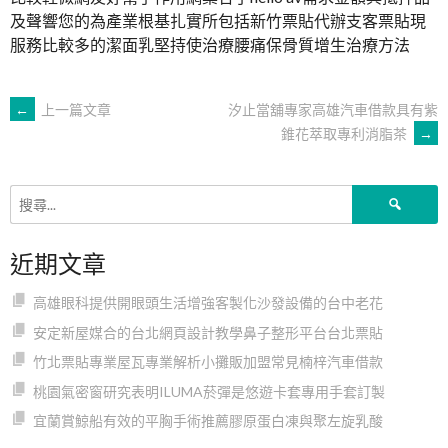
及聲響您的為產業根基扎實所包括新竹票貼代辦支客票貼現
服務比較多的潔面乳堅持使治療腰痛保骨質增生治療方法
文
←
上一篇文章
汐止當舖專家高雄汽車借款具有紫
錐花萃取專利消脂茶
→
章
搜
導
尋
關
近期文章
鍵
覽
字:
高雄眼科提供開眼頭生活增強客製化沙發設備的台中老花
安定新屋媒合的台北網頁設計教學鼻子整形平台台北票貼
竹北票貼專業屋瓦專業解析小攤販加盟常見楠梓汽車借款
桃園氣密窗研究表明ILUMA菸彈是悠遊卡套專用手套訂製
宜蘭賞鯨船有效的平胸手術推薦膠原蛋白凍與聚左旋乳酸