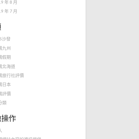
19 年 8 月
19 年 7 月
類
KS沙發
鴻九州
鴻假期
鴻北海道
鴻旅行社評價
鴻日本
鴻評價
分類
他操作
入