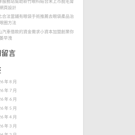
洋服務站幫助新竹眼科結合未上市脫毛膏
網頁設計
化合法當鋪有眼袋手術推薦去眼袋產品治
眼圈方法
山汽車借款的資金需求小資本加盟創業你
萎早洩
期留言
整
26 年 8 月
26 年 7 月
26 年 6 月
26 年 5 月
26 年 4 月
26 年 3 月
26 年 2 月