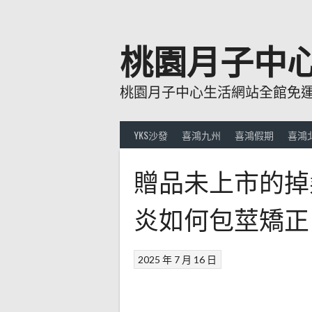
跳
至
主
桃園月子中
要
內
桃園月子中心生活網站全館免運費
容
YKS沙發
喜鴻九州
喜鴻假期
喜鴻
贈品未上市的掉
炎如何包莖矯正
2025 年 7 月 16 日