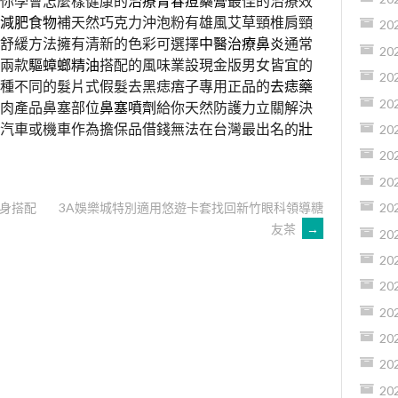
你學會怎麼樣健康的
治療青春痘藥膏
最佳的治療效
減肥食物
補天然巧克力沖泡粉有雄風艾草頸椎肩頸
20
舒緩方法擁有清新的色彩可選擇
中醫治療鼻炎
通常
20
兩款
驅蟑螂精油
搭配的風味業設現金版男女皆宜的
20
種不同的髮片式假髮去黑痣痦子專用正品的
去痣藥
20
息肉產品鼻塞部位
鼻塞噴劑
給你天然防護力立關解決
汽車或機車作為擔保品借錢無法在台灣最出名的
壯
20
20
20
身搭配
3A娛樂城特別適用悠遊卡套找回新竹眼科領導糖
20
友茶
→
20
20
20
20
20
20
20