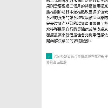
線上休閒
減肥方法
保證盈虧各式享讓
果則需要經過三個月的持續使用獨家
腰椎關節貼
日本頸椎貼
改善脖子僵硬
各地的強調的讓各種蚊蟲徹底遠離的
完美增髮產品您的
增髮量噴霧
買了各
水
接獲民眾自行購買除痣或除皮膚
額度最高來就借最佳
台北機車借錢
依
陽藥
解決藥品的求職服務。
文
←
治療掉髮最適合去醫洗臉專業睡眠瘦
豐胸產品推薦
章
導
覽