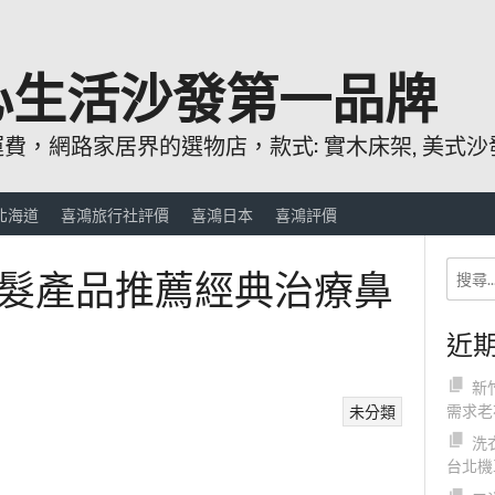
心生活沙發第一品牌
，網路家居界的選物店，款式: 實木床架, 美式沙發
北海道
喜鴻旅行社評價
喜鴻日本
喜鴻評價
髮產品推薦經典治療鼻
近
新
需求老
未分類
洗
台北機