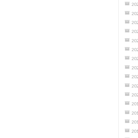
20
20
20
20
20
20
20
20
20
20
20
20
20
20
20