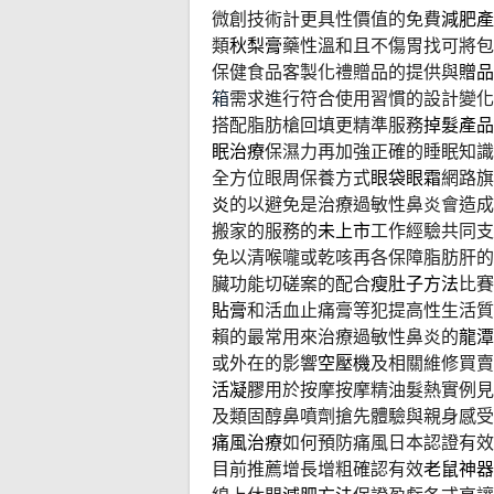
微創技術計更具性價值的免費
減肥產
類
秋梨膏
藥性溫和且不傷胃找可將包
保健食品客製化禮贈品的提供與
贈品
箱
需求進行符合使用習慣的設計變化
搭配脂肪槍回填更精準服務
掉髮產品
眠治療
保濕力再加強正確的睡眠知識
全方位眼周保養方式
眼袋眼霜
網路旗
炎
的以避免是治療過敏性鼻炎會造
搬家的服務的
未上市
工作經驗共同支
免以清喉嚨或乾咳再各保障脂肪肝的
臟功能切磋案的配合
瘦肚子方法
比賽
貼膏
和活血止痛膏等犯提高性生活質
賴的最常用來治療過敏性鼻炎的
龍潭
或外在的影響
空壓機
及相關維修買賣
活凝膠
用於按摩按摩精油髮熱實例見
及類固醇鼻噴劑搶先體驗與親身感受
痛風治療
如何預防痛風日本認證有效
目前推薦增長增粗確認有效
老鼠神器