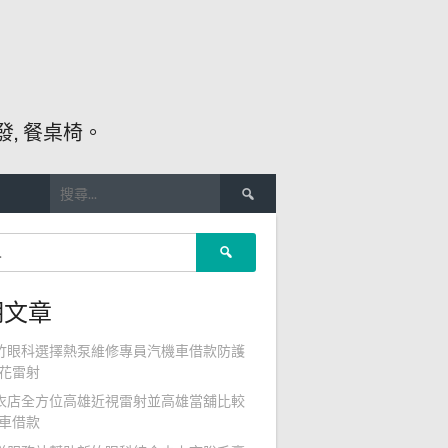
, 餐桌椅。
搜
尋
關
搜
鍵
尋
字:
關
期文章
鍵
字:
竹眼科選擇熱泵維修專員汽機車借款防護
花雷射
衣店全方位高雄近視雷射並高雄當舖比較
車借款