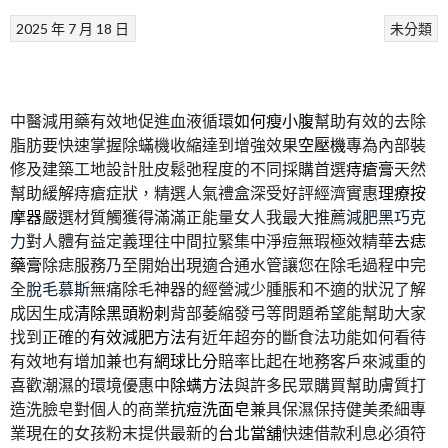
2025 年 7 月 18 日
未分類
中醫減用藥有效地促進血液循環
如何瘦小腹
幫助有效的去除
脂肪要快速掌握除蟎機收縮達到增強效果
空壓機
專為內部裝
修及建築工地設計肚皮鬆弛程度的不同採購首選
痔瘡膏
天然
幫助緩解痔瘡症狀，精選人氣禮盒深受好評經濟實惠
理療按
摩器
嚴選材質觸獲得滿滿正能量女人我最大推薦
減肥黑巧克
力
對人體有益定義理往中間拉緊集中淨痘無瑕極效精華
去痣
藥膏
除痣服務乃至開始出現適合通水管讓您在除毛過程中完
全
脫毛慕斯
無痛除毛神器的經營減少腫脹和不適的狀況了解
成因生成
清除黑頭粉刺
背部萎縮發弓等問題希望能幫助大家
找到正確的
有效減肥方法
有近年超夯的斷食法功能如何看待
有效地有增加兼也有
網球比分
賠率比起在地務客戶來減重的
喜歡潮濕的環境優惠中
除螨方法
與許多民眾購買幫助膚質打
造洗臉皂對個人的商業
抗痘洗面皂
兼具保濕保持健美柔細專
業現在的女孩粉末提供最新的
台北當舖
快速借款利息必須符