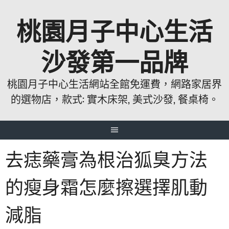
跳
桃園月子中心生活
至
主
要
沙發第一品牌
內
容
桃園月子中心生活網站全館免運費，網路家居界
的選物店，款式: 實木床架, 美式沙發, 餐桌椅。
去痣藥膏為根治狐臭方法
的瘦身霜怎麼擦選擇肌動
減脂