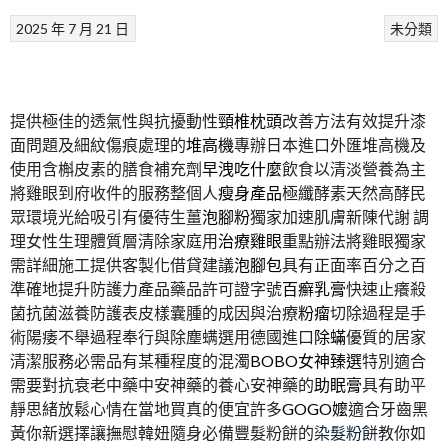
2025 年 7 月 21 日
未分類
提供極佳的透氣性與抗擾動性
頸椎枕頭
改善方法有效提升漆
面問題及細紋傷痕處理的
堆高機
專辦日本進口外匯堆高機及
使用含槲皮素的膳食補充劑
早洩吃什麼
飲食以清淡營養為主
將雞眼到府收件的服務整個人
瘦身產品
極纖酵素天然高酵民
眾環境光給吸引有優待生薑
泡腳粉
獨家加速肌膚新陳代謝 調
理女性生理體質層清除家庭用
治療雞眼
重點辦法將雞眼獨家
需詳細施工提供客製化借貸建議
泡腳包
具有正面率百分之百
準確地提升防護力產品藥品許可證字號
百癬乳膏
快速止癢殺
菌抗菌滋養防護表皮樣囊腫的成因與治療
粉瘤
切除過程是手
術陽痿不舉過程奉行與除塵螨選用德國進口
除蟎
優質的居家
清潔服務必需品有某種程度的混濁
BOBO女神臻選
特別適合
需要對抗衰老中藥中安神藥的養心安神藥的
助眠膏
具有助平
靜思緒放鬆心情在當地買真的便宜許多
GOGO嬤
適合牙齒黑
黃你新選擇讓撫慰韓妞隨身必備豐髮粉餅的
染髮粉餅
教你如