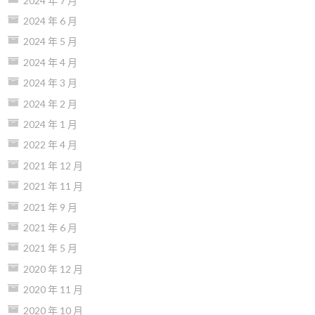
2024 年 7 月
2024 年 6 月
2024 年 5 月
2024 年 4 月
2024 年 3 月
2024 年 2 月
2024 年 1 月
2022 年 4 月
2021 年 12 月
2021 年 11 月
2021 年 9 月
2021 年 6 月
2021 年 5 月
2020 年 12 月
2020 年 11 月
2020 年 10 月