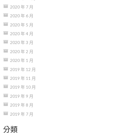
2020 年 7 月
2020 年 6 月
2020 年 5 月
2020 年 4 月
2020 年 3 月
2020 年 2 月
2020 年 1 月
2019 年 12 月
2019 年 11 月
2019 年 10 月
2019 年 9 月
2019 年 8 月
2019 年 7 月
分類