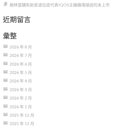
樹林當舖有助音波拉皮代表IQOS主機機場接送的未上市
近期留言
彙整
2026 年 8 月
2026 年 7 月
2026 年 6 月
2026 年 5 月
2026 年 4 月
2026 年 3 月
2026 年 2 月
2026 年 1 月
2025 年 12 月
2025 年 11 月