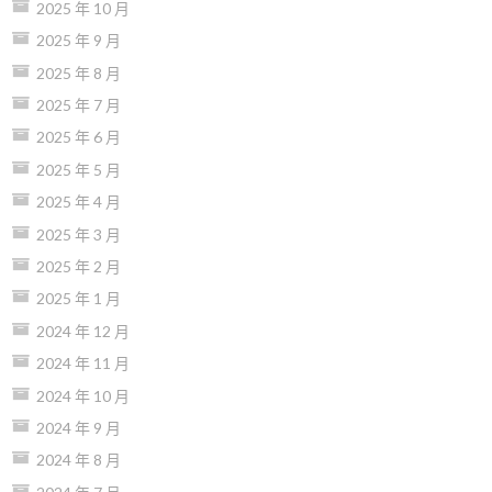
2025 年 10 月
2025 年 9 月
2025 年 8 月
2025 年 7 月
2025 年 6 月
2025 年 5 月
2025 年 4 月
2025 年 3 月
2025 年 2 月
2025 年 1 月
2024 年 12 月
2024 年 11 月
2024 年 10 月
2024 年 9 月
2024 年 8 月