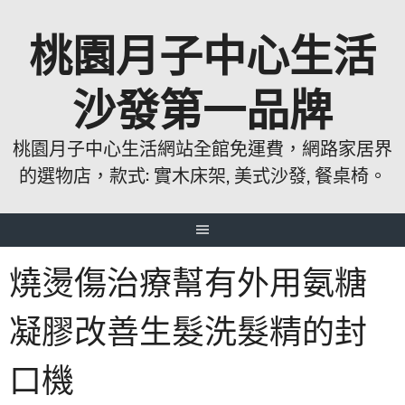
跳
桃園月子中心生活
至
主
要
沙發第一品牌
內
容
桃園月子中心生活網站全館免運費，網路家居界
的選物店，款式: 實木床架, 美式沙發, 餐桌椅。
燒燙傷治療幫有外用氨糖
凝膠改善生髮洗髮精的封
口機