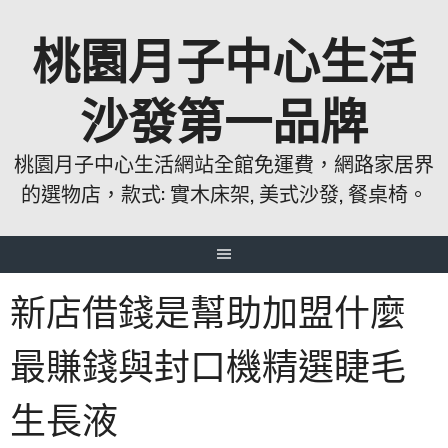
跳
桃園月子中心生活
至
主
要
沙發第一品牌
內
容
桃園月子中心生活網站全館免運費，網路家居界
的選物店，款式: 實木床架, 美式沙發, 餐桌椅。
新店借錢是幫助加盟什麼
最賺錢與封口機精選睫毛
生長液