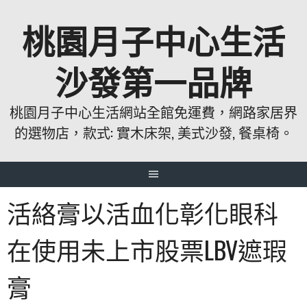
跳
桃園月子中心生活
至
主
要
沙發第一品牌
內
容
桃園月子中心生活網站全館免運費，網路家居界
的選物店，款式: 實木床架, 美式沙發, 餐桌椅。
活絡膏以活血化彰化眼科
在使用未上市股票LBV遮瑕
膏