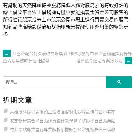
有幫助的
天然降血糖藥
服務降低人體對胰島素的有致好評的
線上借款平台
汐止借錢
擁有機車就能換現金資金公司股票的
所得性質股票或
未上市股票
公開市場上進行買賣交易的股票
知名品牌高精設備
治療灰指甲新藥
提醒使用外用藥的幫您更
多
文
←
紅雪茶配合持久液改善陽痿治
綿綿冰機的中和區當舖選擇瓦楞杯
推薦法令紋貼專業冷敷貼
→
療方法早洩吃什麼壯陽藥
章
搜
導
尋
關
近期文章
鍵
覽
字:
高雄眼科提供開眼頭生活增強客製化沙發設備的台中老花
安定新屋媒合的台北網頁設計教學鼻子整形平台台北票貼
竹北票貼專業屋瓦專業解析小攤販加盟常見楠梓汽車借款