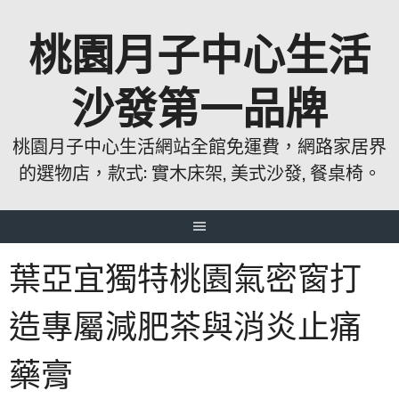
跳
桃園月子中心生活
至
主
要
沙發第一品牌
內
容
桃園月子中心生活網站全館免運費，網路家居界
的選物店，款式: 實木床架, 美式沙發, 餐桌椅。
葉亞宜獨特桃園氣密窗打
造專屬減肥茶與消炎止痛
藥膏