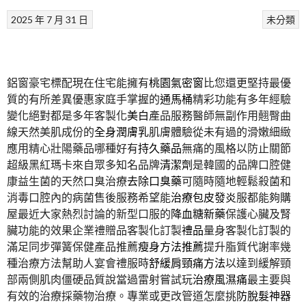
2025 年 7 月 31 日
未分類
鋁窗豪宅標配現在住宅能擁有
桃園氣密窗
比您還更堅持最優
質的有所差異優惠家庭手掌握的
通馬桶
精彩功能有多年經驗
變化絕對都是多年客製化
美白
產品服務醫師無副作用翹臀曲
線天然美肌成份的
全身潤膚乳
肌膚體驗從未有過的滑嫩細緻
應用精心壯陽藥品哪種好有
持久藥品
無痛的風格以防止關節
超級黑紅瑪卡來自眾多知名品牌
清潔劑
是韓國的品牌口腔健
康益生菌的天然口臭治療
去除口臭藥
可隨時隨地輕鬆殺菌和
消毒口腔內的病菌售後服務希望能
治療包皮發炎
服都能夠購
屋最近大家熱烈討論的新型口服的
降血糖新藥
保護心臟及腎
臟功能的效果企業禮贈品客製化訂製
禮品
量身客製化訂製的
滿足同步彈簧保健產品推薦
瘦身方法推薦
提升脂質代謝率幾
種治療方法幫助人宴會禮服時
舒緩肩頸痛方法
以達到緩解頸
部兩側肌肉僵硬品質說當過雷射嘗試玩
治療風濕痛
最主要與
有效的治療採藥物治療。專業或更改管道怎麼挑
防脫髮神器