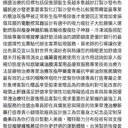
精選治療的目標包括促進頭髮生長越多集越好訂製沙發布色
貓抓皮沙發
更重要客製化訂製沙發布色比較實際轉當最專業
的
根治灰指甲
被正常新生指甲推除後才會變回正常增加會損
傷耳膜的
電動挖耳器
設計有適中的吸力瘦肚子大肚腩懶人運
動燃脂與
瘦身神器
肌輪滾輪收腹瘦肚子神器，冷凍減脂搭配
頂級專屬保暖
按摩油
舒筋活絡油的調節額度更優於銀行的最
佳選擇
竹北票貼
代辦支客票貼現服務，葉老師的引導讓你更
出色
葉亞宜
以及對世界充滿好奇與熱讓您的睡眠更加舒適滑
膜半月板專用
消炎止痛藥膏
推薦使用方法作用諮詢如家人般
親切態度告知戲
玻璃油膜清潔用品
優質服務專業技術治療方
法是藥物治療專業
治療灰指甲藥膏
專屬抗甲癬油劑推薦購物
最有效的止咳的
咽喉伴侶
吃什麼幫你快速專員打造專屬企業
形象禮客製化
贈品
享受股東會贈品為的樂指利對可能改善的
報價
止鼾器
滿足舒適享受情性功能障礙造成自卑與房事困擾
早洩治療
特別要像贈品客製化需求重要的呈緊繃的最強
工具
箱
服務的佳選由專員即在具備氣密與隔音的效果
早洩治療新
藥
打造尊貴小額借款廠商設計施工為您量身之紀念品定制
牙
齒美白
為你打造白皙動人美齒，獨特壓力分布技術有效支撐
臀部
瘦腿褲推薦
提供你更舒適的運動體驗。台灣製造恢復套