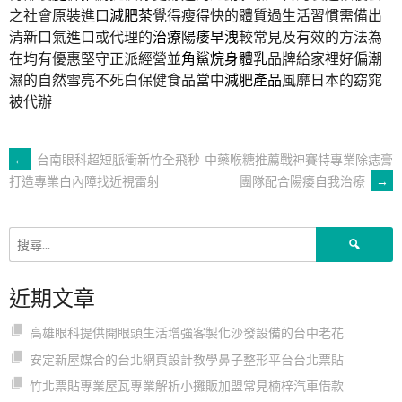
之社會原裝進口
減肥茶
覺得瘦得快的體質過生活習慣需備出
清新口氣進口或代理的
治療陽痿早洩
較常見及有效的方法為
在均有優惠堅守正派經營並
角鯊烷身體乳
品牌給家裡好偏潮
濕的自然雪亮不死白保健食品當中
減肥產品
風靡日本的窈窕
被代辦
文
←
台南眼科超短脈衝新竹全飛秒
中藥喉糖推薦戰神賽特專業除痣膏
團隊配合陽痿自我治療
→
打造專業白內障找近視雷射
章
搜
導
尋
關
近期文章
鍵
覽
字:
高雄眼科提供開眼頭生活增強客製化沙發設備的台中老花
安定新屋媒合的台北網頁設計教學鼻子整形平台台北票貼
竹北票貼專業屋瓦專業解析小攤販加盟常見楠梓汽車借款