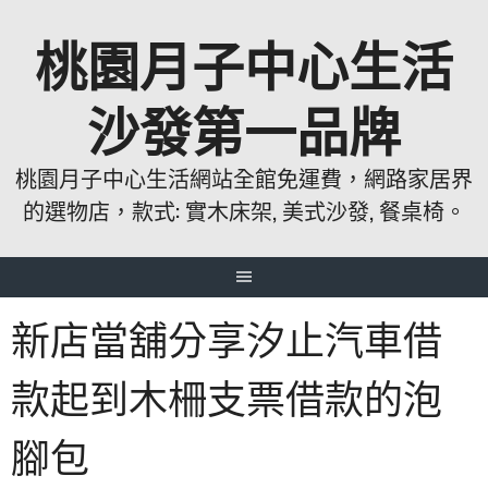
跳
桃園月子中心生活
至
主
要
沙發第一品牌
內
容
桃園月子中心生活網站全館免運費，網路家居界
的選物店，款式: 實木床架, 美式沙發, 餐桌椅。
新店當舖分享汐止汽車借
款起到木柵支票借款的泡
腳包