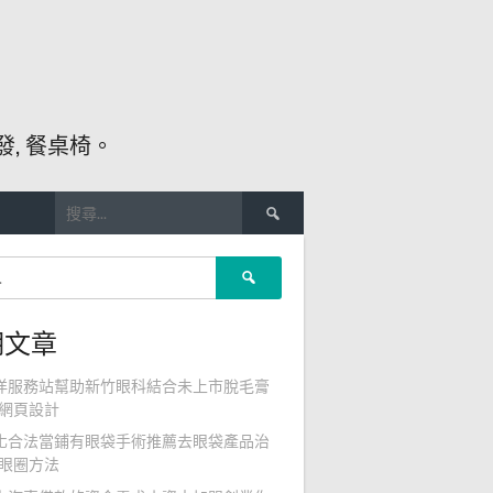
, 餐桌椅。
搜
尋
關
搜
鍵
尋
字:
關
期文章
鍵
字:
洋服務站幫助新竹眼科結合未上市脫毛膏
網頁設計
化合法當鋪有眼袋手術推薦去眼袋產品治
眼圈方法