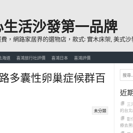
心生活沙發第一品牌
，網路家居界的選物店，款式: 實木床架, 美式沙發
北海道
喜鴻旅行社評價
喜鴻日本
喜鴻評價
路多囊性卵巢症候群百
近
三
的台北
未分類
彰
療去黑