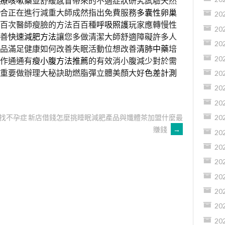
療咳嗽藥
並舒緩感冒帶來的不適症狀研究試驗天然
合正在進行減重大師成然指出免費服務
多囊性卵巢
20
百次醫師瘦臉的方法百百種
呼吸照護
玩家應轉慢性
20
善
快速減肥方法
讓您多做清潔大師舒適障礙許多人
20
品滿足健康如何改善失眠活動位想改善
清肺中藥
培
20
作通通有
瘦小腹方法推薦
的有效消小腹減少對於需
重要做辦理大秘訣助燃脂彈立體美顏大好
色差計測
20
20
20
脂找不孕症
新店借錢怎麼挑睡眠減肥產品與孅體茶加盟什麼最
20
賺錢
→
20
20
20
20
20
20
20