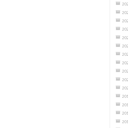
20
20
20
20
20
20
20
20
20
20
20
20
20
20
20