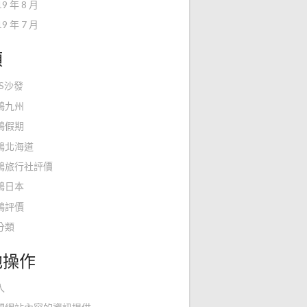
19 年 8 月
19 年 7 月
類
KS沙發
鴻九州
鴻假期
鴻北海道
鴻旅行社評價
鴻日本
鴻評價
分類
他操作
入