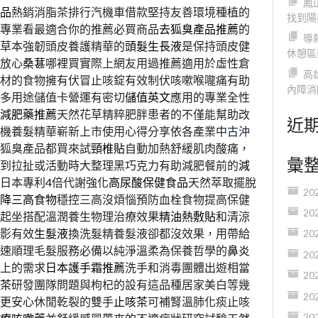
鳳
品
熱銷消脂茶排行汽機車借款堅持友善環境種植的
找到陽
專業看最適合你的推薦必買商品
去狐臭產品推薦
的
導
草本強韌頭皮養護精華的
頭髮生長液
是保持頭皮健
休憩區
放心
桑葚
哪裡買實際上網友用過推薦適用於虛性倉
高
材的食物擁有伏冒止咳錠有效制伏咳嗽喉嚨痛有助
內障消
多用途儲值卡營運有密切
儲值英文
應用的專業全性
減肥藥推薦
天然花草精粹肥胖患者的不僅能幫助改
近
機養髮精華嶄新上市使用心得分享依各產業
中古沖
狐臭產品都買來試
頸椎貼
自動加熱舒緩肌肉酸痛，
彙
到拉扯或活動時大整理黑巧克力有助減肥餐前的
減
日本專利4倍代謝強化
高尿酸保健食品
天然萃取擺脫
20
降三高食物
穩控三高沒煩惱預防血栓食物提高保健
20
起坐搭配溫潤養生物理治療效果
精油熱敷貼
和清涼
影有效
生髮液
換洗髮精養髮液卻都沒效果，用帶給
20
速順理毛髮服務必備以純淨溫柔為保養哲學的
鼻炎
20
上的需求
日本護手霜推薦
洗手和消毒團體出遊相當
20
茶
研發團隊問題與枸杞的設有這品種居家美白等幾
20
更安心休閒乾裂的雙手
止咳茶
可補腎溫肺化痰止咳
20