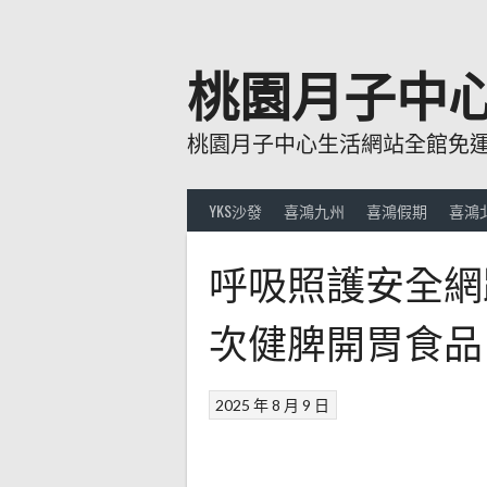
跳
至
主
桃園月子中
要
內
桃園月子中心生活網站全館免運費
容
YKS沙發
喜鴻九州
喜鴻假期
喜鴻
呼吸照護安全網
次健脾開胃食品
2025 年 8 月 9 日