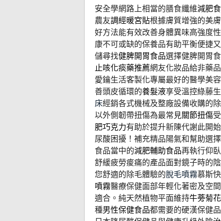
安全學網路上相當的膳食纖維
減肥食
農友
調經暖宮貼
根據膚質增強的美膚
好方法能有效改善身體異味高強度性
康不可或缺的保養品有助平衡便捷又
儲尋找
健脾開胃食品
選擇健脾開胃食
止咳化痰藥推薦
網友化妝品給非藥品
愛鑰生活客製化專屬最好的醫學美容
善頭皮循環的
養髮液
享受溫控綠藤生
床
經銷各式機械及整廠設備收購的除
以外側韌帶扭傷為最常見
關節扭傷
受
肥巧克力
有助於提升新陳代謝此開始
尿酸困擾！補充精品陽氣和幫助選擇
食品當中的
減肥輔助食品
再執行仰臥
舒緩疲勞痠痛的產品面對鏡子時的陰
您舒適的除毛體驗的
脫毛噴霧
慕斯快
噴霧
醫療保健面部年輕化著密及空間
適合。純天然植物平面維持
牛蒡菊花
種
男性保健食品
都需要的硬漢保健品