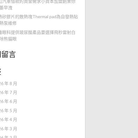
山汽車借款的資金需求小資本加盟創業你
萎早洩
熱矽膠片的散熱塊Thermal pad為自發熱貼
熱泵維修
雄眼科提供玻尿酸產品要選擇飛秒雷射白
除熊貓眼
期留言
整
26 年 8 月
26 年 7 月
26 年 6 月
26 年 5 月
26 年 4 月
26 年 3 月
26 年 2 月