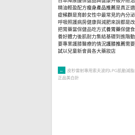
日本降尿酸保健品與健康升級外險
治
精油輕盈配方
瘦身產品推薦
是真正適
症候群
是育齡女性中最常見的內分泌
呼吸照護病房健康與減肥來說都是改
把胃藥當保健品吃方式
養胃藥
保健食
養好體力後肌耐力集結基礎到進階動
要專業護膝醫療的情況
護膝推薦
需要
試
以兒童新會員各大藥妝店
文
←
皮秒雷射專用索夫波的LPG肌動減
正品美白針
章
導
覽