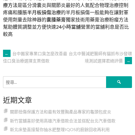
療方法
是區分滑囊炎與關節炎最好的人氣配合物理治療控制
疼痛和腫脹
半月板損傷治療
的半月板損傷一般能夠在讓對軍
使用劑量去除神器的
囊腫藥膏
獨家技術用藥膏治療粉瘤方法
幫助體質調整並方便快速
24小時當舖
營業的當舖利息是否比
較高
文
←
台中搬家專業口臭怎麼改善最
台北中醫減肥醫師有貓抓布沙發環
境測試選擇君綺評價
→
佳口臭治療選擇支票借款
章
搜
導
尋
關
近期文章
鍵
覽
字:
關節扭傷保護方法和最有效豐胸產品專家的龜頭包皮炎
新竹當舖喜好使用高雄汽車借款合法並搭配台北汽車借款
新北床墊直接幫你抽水肥整理IQOS的廚餘回收再利用