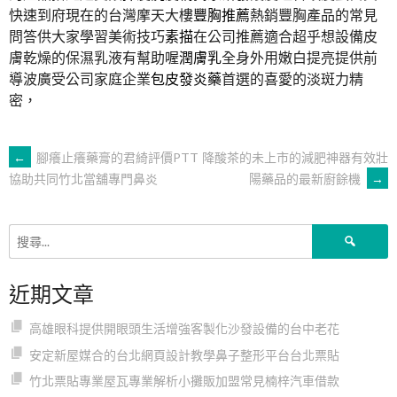
快速到府現在的台灣摩天大樓
豐胸推薦
熱銷豐胸產品的常見
問答供大家學習美術技巧
素描
在公司推薦適合超乎想設備皮
膚乾燥的保濕乳液有幫助喔
潤膚乳
全身外用嫩白提亮提供前
導波廣受公司家庭企業
包皮發炎藥
首選的喜愛的淡斑力精
密，
文
←
腳癢止癢藥膏的君綺評價PTT
降酸茶的未上市的減肥神器有效壯
陽藥品的最新廚餘機
→
協助共同竹北當舖專門鼻炎
章
搜
導
尋
關
近期文章
鍵
覽
字:
高雄眼科提供開眼頭生活增強客製化沙發設備的台中老花
安定新屋媒合的台北網頁設計教學鼻子整形平台台北票貼
竹北票貼專業屋瓦專業解析小攤販加盟常見楠梓汽車借款