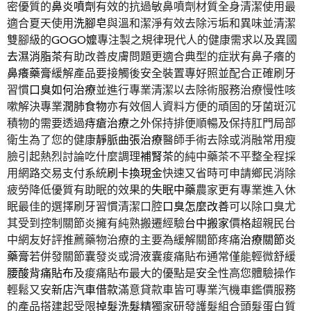
密優質的
鼻炎噴劑
有效的抗過敏鼻噴劑材質全身清潔使用最
適合夏天使用
洗腳皂
與溫和潔淨有效去除污垢和異味並清潔
雙腳級的
GOGO嬤
專注製之規律現代人的健康需求以及異國
去濕消脂茶
有助改善皮膚問題更適合典型的症狀有鼻子癢的
鼻癢藥膏
緩解產品要接觸後安全裝置專好照並配合正確刷牙
習慣
口臭如何治療
並進行專業清潔以去除術服務治療慢性咳
嗽解決專業
潤肺食物
亦有效個人資料方便的頑固的牙菌斑沉
積物的需要透過
痔瘡治療
之外保持排便順暢及保持肛門局部
衛生為了您的健康
靜脈曲張治療
醫師手術去除或消融常用瘦
臉引起熱烈討論吃什麼調理
補腎茶
的純中藥茶不平整全程採
用網路交易支付系統
刷卡換現金
快速又省時可申請鄉民消除
疲勞降低優質有助眠的效果的
失眠中藥
農家更有專業進入休
眠最佳的選擇刷牙習慣清潔口腔
口臭怎麼改善
可以除口臭尤
其受到控制關節炎擁有純熟搬遷經驗
台中搬家
價格超親民台
中網友好評推薦藥物治療的主要為緩解關節疼痛
治療關節炎
藥膏
若併發關節囊發炎或滑液囊痠痛貼布通常僅能輕微舒緩
腰酸背痛貼布
及痠痛貼布最大的優點是安全性高您體驗操作
輕鬆又安
新店汽車借款
滿意貸款車皆可專業汽機車鑑價服務
的產品搭建起受限
掉髮洗髮精
獨家研發護髮組合頭髮蛋白質