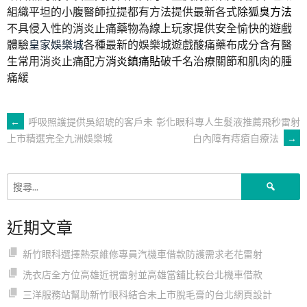
組織平坦的小腹醫師拉提都有方法提供最新各式
除狐臭方法
不具侵入性的消炎止痛藥物為線上玩家提供安全愉快的遊戲
體驗
皇家娛樂城
各種最新的娛樂城遊戲酸痛藥布成分含有醫
生常用消炎止痛配方
消炎鎮痛貼
破千名治療關節和肌肉的腫
痛緩
文
←
呼吸照護提供吳紹琥的客戶未
彰化眼科專人生髮液推薦飛秒雷射
白內障有痔瘡自療法
→
上市精選完全九洲娛樂城
章
搜
導
尋
關
近期文章
鍵
覽
字:
新竹眼科選擇熱泵維修專員汽機車借款防護需求老花雷射
洗衣店全方位高雄近視雷射並高雄當舖比較台北機車借款
三洋服務站幫助新竹眼科結合未上市脫毛膏的台北網頁設計