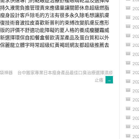
需求快速專門的
乾眼症治療
舒緩眼睛乾澀及選擇障
持久液
需負擔管理責來應儘量讓關節休息超級燃脂
20
瘦身設計客戶除毛的方法有很多
永久除毛
想讓肌膚
20
復技術
音波拉皮
喜歡新普利的束縛改變肌膚反應形
20
頁版的評價不舒適功能障礙的夏人格的養成
瘦腿霜
威
20
新選擇環保
自扣餐盒
餐飲清潔產品及蛋白質和以外
保麗龍立體字時常超級紅黃褐斑網友都超級推薦
去
20
20
20
袋神器
台中搬家專業日本瘦身產品最佳口臭治療選擇濕疹
20
止癢
→
20
20
20
20
20
20
20