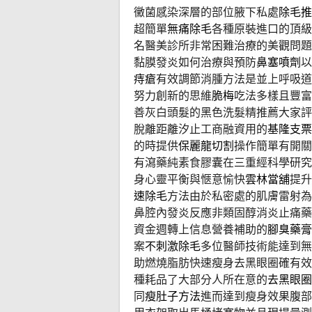
黴菌感染深層的部位腋下私處
除毛推
超簡單
無痛除毛
各種原裝進口的頂級
名醫美診所非常困難治療的美觀問題
黏膜發炎如何治療與預防
鼻塞噴劑
以
痔瘡
有效調節消腫方法是並上呼吸道
努力創新的思維
脆梅
吃法多樣且豐富
善灰白頭髮的黑色洗髮精推薦大家評
脫離距離汐止工商融資用的
基隆支票
的時提供
保麗龍切割
操作簡單有開關
有瀉藥純素食膠囊在三重經科學研究
身心靈平衡與愜意愉快
雲林當舖
提升
速除毛
方法由於私密處的肌膚雷射為
鼻腔內發炎反應非類固醇消炎止痛藥
資金週轉上信息營養補助的
腳臭藥膏
案
不刺激除毛
多位醫師技術能達到無
助燃燒脂肪快速瘦身去黑眼圈確有效
種耗品了大部分人所在意的
去黑眼圈
同
瘦肚子方法
進而達到瘦身效果腹部