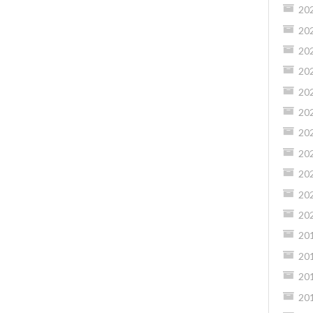
20
20
20
20
20
20
20
20
20
20
20
20
20
20
20