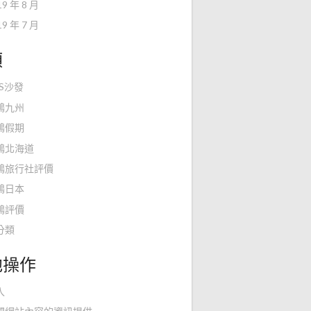
19 年 8 月
19 年 7 月
類
KS沙發
鴻九州
鴻假期
鴻北海道
鴻旅行社評價
鴻日本
鴻評價
分類
他操作
入