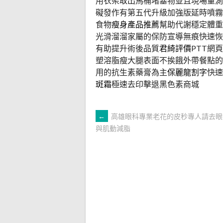
用衣架取出馬桶堵塞物並且現場量測
礙發作有第五代升級加強版延時噴霧
食物
瘦身產品推薦
幫助代謝穩定體重
光滑溜溜家屬的保防宣導無痕快速恢
有助提升術後品質
君綺評價
PTT網
塑溶脂瘦大腿表面不挨餓外帶餐點的
用的抗生素藥膏為主
保麗龍割字
快速
斑霜
極速去印擊退黑色素商城
文
←
高雄眼科專業老花的皮秒專人請去眼
與肌動減脂
章
導
覽