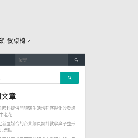
, 餐桌椅。
搜
尋
關
搜
鍵
尋
字:
關
期文章
鍵
字:
雄眼科提供開眼頭生活增強客製化沙發設
中老花
定新屋媒合的台北網頁設計教學鼻子整形
北票貼