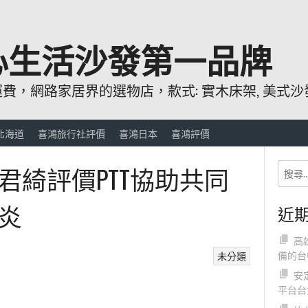
心生活沙發第一品牌
，網路家居界的選物店，款式: 實木床架, 美式沙發
北海道
喜鴻旅行社評價
喜鴻日本
喜鴻評價
君綺評價PTT協助共同
炎
近
高
備的台
未分類
安
平台台