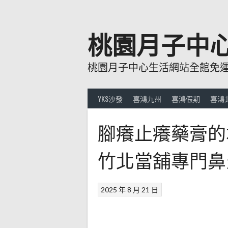
跳
至
主
桃園月子中
要
內
桃園月子中心生活網站全館免運費
容
YKS沙發
喜鴻九州
喜鴻假期
喜鴻
腳癢止癢藥膏的
竹北當舖專門鼻
2025 年 8 月 21 日