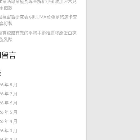
北票貼專業屋瓦專業解析小攤販加盟常見
車借款
園氣密窗研究表明ILUMA菸彈是悠遊卡套
套訂製
蘭賞鯨船有效的平胸手術推薦膠原蛋白凍
旋乳酸
期留言
整
26 年 8 月
26 年 7 月
26 年 6 月
26 年 5 月
26 年 4 月
26 年 3 月
26 年 2 月