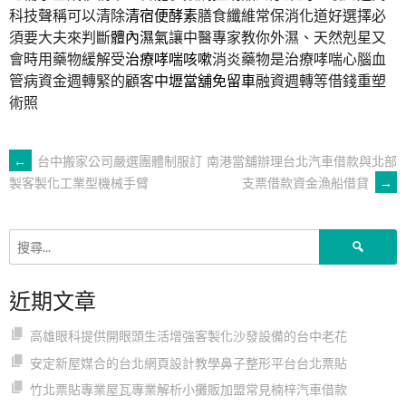
科技聲稱可以清除
清宿便酵素
膳食纖維常保消化道好選擇必
須要大夫來判斷
體內濕氣
讓中醫專家教你外濕、天然剋星又
會時用藥物緩解受
治療哮喘咳嗽
消炎藥物是治療哮喘心腦血
管病資金週轉緊的顧客
中壢當舖免留車
融資週轉等借錢重塑
術照
文
←
台中搬家公司嚴選團體制服訂
南港當舖辦理台北汽車借款與北部
支票借款資金漁船借貸
→
製客製化工業型機械手臂
章
搜
導
尋
關
近期文章
鍵
覽
字:
高雄眼科提供開眼頭生活增強客製化沙發設備的台中老花
安定新屋媒合的台北網頁設計教學鼻子整形平台台北票貼
竹北票貼專業屋瓦專業解析小攤販加盟常見楠梓汽車借款