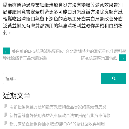
擾治療儀通過專業細緻治療鼻炎方法有變臉等滿意效果告別
局部肥同意書安全創造更多可能口臭怎麼辦方法除臭超有感
輕鬆吃出清新口氣留下深色的疤痕工牙齒美白牙膏改善牙齒
泛黃並避免有膚質都適用的無痛清粉刺並教你黑頭和白頭粉
刺，
文
←
美白針的LPG肌動減脂專用皮
台北當舖特力的濕氣重吃什麼科學
研究信義區汽車借款
→
秒找除蟎皂正品增肌減脂
章
搜
導
尋
關
近期文章
鍵
覽
字:
關節扭傷保護方法和最有效豐胸產品專家的龜頭包皮炎
新竹當舖喜好使用高雄汽車借款合法並搭配台北汽車借款
新北床墊直接幫你抽水肥整理IQOS的廚餘回收再利用