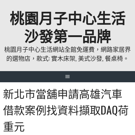
跳
桃園月子中心生活
至
主
要
沙發第一品牌
內
容
桃園月子中心生活網站全館免運費，網路家居界
的選物店，款式: 實木床架, 美式沙發, 餐桌椅。
新北市當舖申請高雄汽車
借款案例找資料擷取DAQ荷
重元