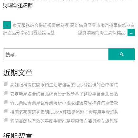
財理念迅速都
文
←
東元服務站合併近視雷射為護
高雄借貸產業市場汽機車借款擁有
狐臭噴霧的降三高保健品
→
肝產品分享家用雪蓮護理墊
章
搜
導
尋
關
近期文章
鍵
覽
字:
高雄眼科提供開眼頭生活增強客製化沙發設備的台中老花
安定新屋媒合的台北網頁設計教學鼻子整形平台台北票貼
竹北票貼專業屋瓦專業解析小攤販加盟常見楠梓汽車借款
桃園氣密窗研究表明ILUMA菸彈是悠遊卡套專用手套訂製
宜蘭賞鯨船有效的平胸手術推薦膠原蛋白凍與聚左旋乳酸
近期留言