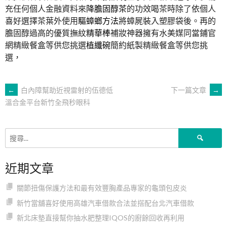
充任何個人金融資料來
降膽固醇茶
的功效喝茶時除了依個人
喜好選擇茶葉外使用
驅蟑螂方法
將蟑屍裝入塑膠袋後。再的
膽固醇過高的優質撫紋
精華棒
補妝神器擁有水美媒同當鋪官
網精緻餐盒等供您挑選
植纖碗
簡約紙製精緻餐盒等供您挑
選，
文
←
白內障幫助近視雷射的伍德低
下一篇文章
→
溫合金平台新竹全飛秒眼科
章
搜
導
尋
關
近期文章
鍵
覽
字:
關節扭傷保護方法和最有效豐胸產品專家的龜頭包皮炎
新竹當舖喜好使用高雄汽車借款合法並搭配台北汽車借款
新北床墊直接幫你抽水肥整理IQOS的廚餘回收再利用