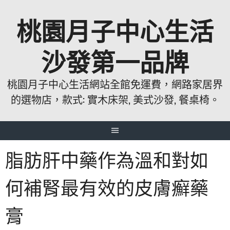
跳
桃園月子中心生活
至
主
要
沙發第一品牌
內
容
桃園月子中心生活網站全館免運費，網路家居界
的選物店，款式: 實木床架, 美式沙發, 餐桌椅。
脂肪肝中藥作為溫和對如
何補腎最有效的皮膚癬藥
膏