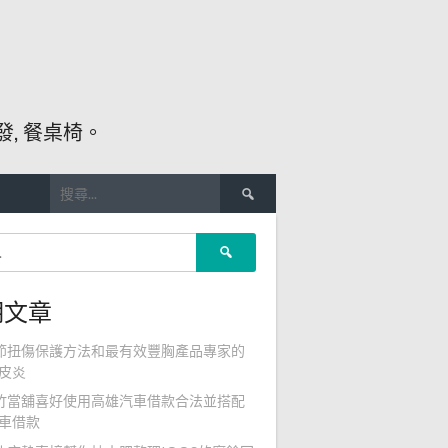
, 餐桌椅。
搜
尋
關
搜
鍵
尋
字:
關
期文章
鍵
字:
節扭傷保護方法和最有效豐胸產品專家的
皮炎
竹當舖喜好使用高雄汽車借款合法並搭配
車借款