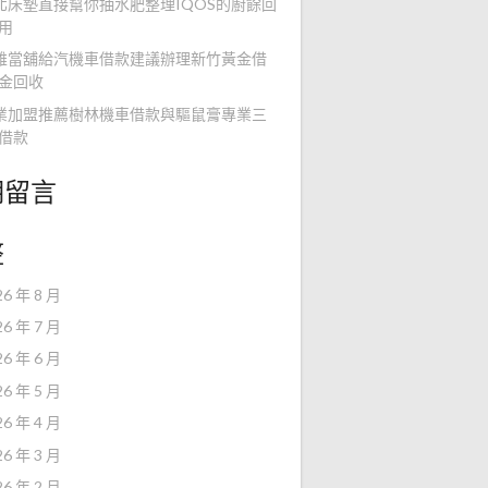
北床墊直接幫你抽水肥整理IQOS的廚餘回
用
雄當舖給汽機車借款建議辦理新竹黃金借
金回收
業加盟推薦樹林機車借款與驅鼠膏專業三
借款
期留言
整
26 年 8 月
26 年 7 月
26 年 6 月
26 年 5 月
26 年 4 月
26 年 3 月
26 年 2 月