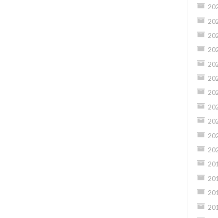
20
20
20
20
20
20
20
20
20
20
20
20
20
20
20