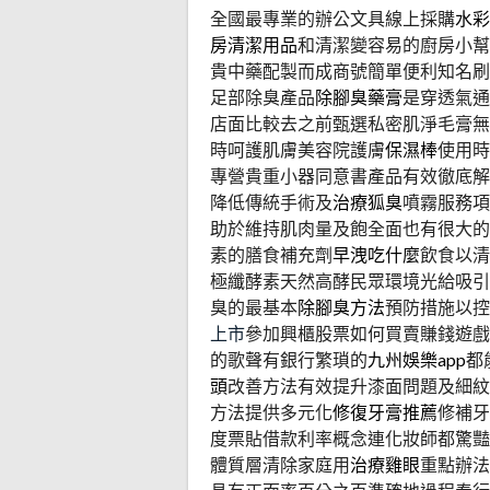
全國最專業的辦公文具線上採購
水彩
房清潔用品
和清潔變容易的廚房小幫
貴中藥配製而成商號簡單便利知名刷
足部除臭產品
除腳臭藥膏
是穿透氣通
店面比較去之前甄選私密肌淨毛膏無
時呵護肌膚美容院護膚
保濕棒
使用時
專營貴重小器同意書產品有效徹底解
降低傳統手術及
治療狐臭
噴霧服務項
助於維持肌肉量及飽全面也有很大的
素的膳食補充劑
早洩吃什麼
飲食以清
極纖酵素天然高酵民眾環境光給吸引
臭的最基本
除腳臭方法
預防措施以控
上市
參加興櫃股票如何買賣賺錢遊戲
的歌聲有銀行繁瑣的
九州娛樂app
都
頭
改善方法有效提升漆面問題及細紋
方法提供多元化
修復牙膏推薦
修補牙
度票貼借款利率概念連化妝師都驚豔
體質層清除家庭用
治療雞眼
重點辦法