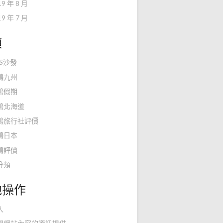
19 年 8 月
19 年 7 月
類
KS沙發
鴻九州
鴻假期
鴻北海道
鴻旅行社評價
鴻日本
鴻評價
分類
他操作
入