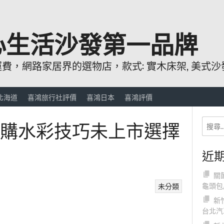
心生活沙發第一品牌
，網路家居界的選物店，款式: 實木床架, 美式沙發
北海道
喜鴻旅行社評價
喜鴻日本
喜鴻評價
選採購水彩技巧未上市選擇
近
關
龜頭包
未分類
新
台北汽