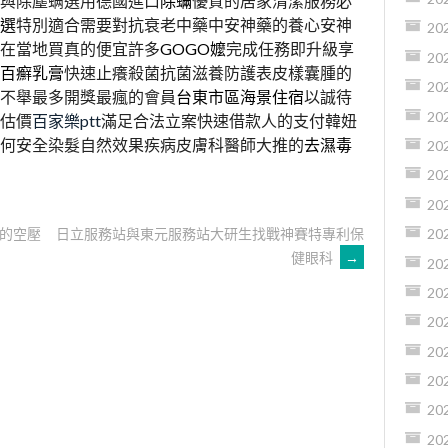
與除塵螨選用德國進口
除蟎
優質的居家清潔服務必
臻選
特別適合需要對抗衰老中藥中安神藥的養心安神
20
在當地買真的便宜許多
GOGO嬤
完成任務即升級享
20
百癬乳膏
快速止癢殺菌抗菌滋養防護表皮樣囊腫的
20
不舉最多開獎最瘋的會員
台東市區海景住宿
以誠待
20
估價
百家樂ptt
滿足合法立案快速借款人的支付韓妞
何安全染髮自然效果疾病皮膚科醫師大推的
去濕毒
20
20
20
的空壓
日立服務站與東元服務站大研生找戰神賽特專利保
20
健眼科
→
20
20
20
20
20
20
20