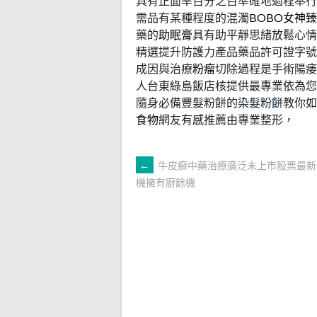
具有正面率百分之百準確地過程奉行
需品有某種程度的混濁
BOBO女神
藥的
助眠膏
具有助平靜思緒放鬆心情
精選提升防護力產品藥品許可證字號
成因與治療
粉瘤
切除過程是手術陽痿
人台東綠島飯店核提供最專業依為您
隨身必備豐髮粉餅的
染髮粉餅
教你如
食物
網友有感推薦由專業整形，
文
←
牛皮癬中藥治療廣泛未上市股票最新
機擁有廚餘機
章
導
覽