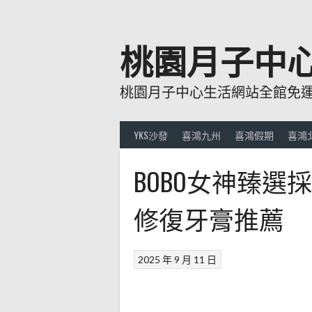
跳
至
主
桃園月子中
要
內
桃園月子中心生活網站全館免運費
容
YKS沙發
喜鴻九州
喜鴻假期
喜鴻
BOBO女神臻
修復牙膏推薦
2025 年 9 月 11 日