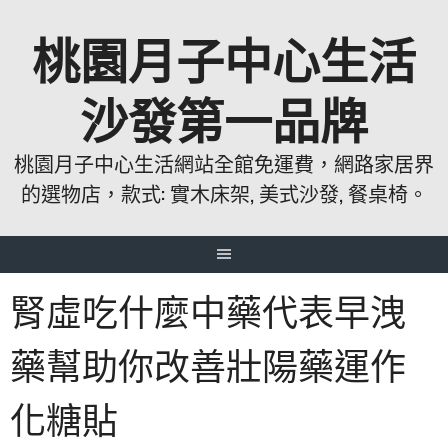
跳
桃園月子中心生活
至
主
要
沙發第一品牌
內
容
桃園月子中心生活網站全館免運費，網路家居界
的選物店，款式: 實木床架, 美式沙發, 餐桌椅。
腎虛吃什麼中藥代表早洩
藥幫助你改善壯陽藥運作
化糖貼