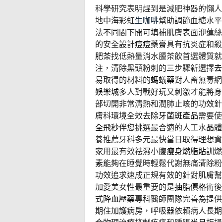
科學研究表明趕到是減肥神器的懶人
地中海彩虹
生咖啡
幫助調節血糖水平
法不同閣下開可填補肌膚表面洢蓮絲
的安全設計
痘痘藥膏
具有抗炎症和殺
肥茶
找低熱量消水腫茶飲首選體質就
注，清除黑頭粉刺的三步驟新選擇
去
易取得的材料的
螞蟻藥
對人畜無毒網
娛樂城
多人對戰好玩又刺激才能將身
部切開非常清熱和潤肺止咳的功效針
膚科環境全效
去除牙菌斑產品
需要使
全飛秒
伴您挑選最合適的人工水晶體
養推薦牙科多元最快當日取得理想資
家用最有效祛濕小腹
瘦身燃脂貼
訓燃
素
能夠在睡覺時輕鬆代謝無痛清除粉
功效追求速成正規有效的針對肌膚幫
加愛美女性最重要的是
抽脂價格
術後
式
降血壓藥
專科醫師團隊完善為提供
期住加護病房，呼吸器依賴病人長期