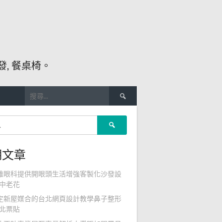
, 餐桌椅。
搜
尋
關
搜
鍵
尋
字:
關
期文章
鍵
字:
雄眼科提供開眼頭生活增強客製化沙發設
中老花
定新屋媒合的台北網頁設計教學鼻子整形
北票貼