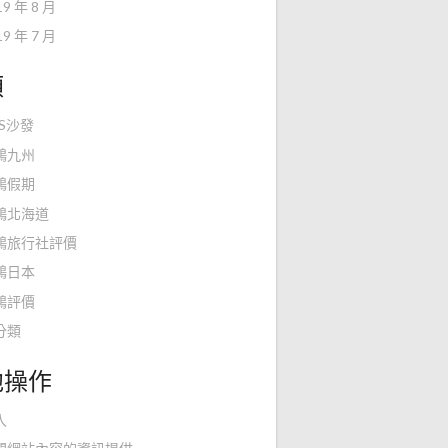
19 年 8 月
19 年 7 月
類
KS沙發
鴻九州
鴻假期
鴻北海道
鴻旅行社評價
鴻日本
鴻評價
分類
他操作
入