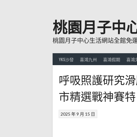
跳
至
主
桃園月子中
要
內
桃園月子中心生活網站全館免運費
容
YKS沙發
喜鴻九州
喜鴻假期
喜鴻
呼吸照護研究滑
市精選戰神賽特
2025 年 9 月 15 日