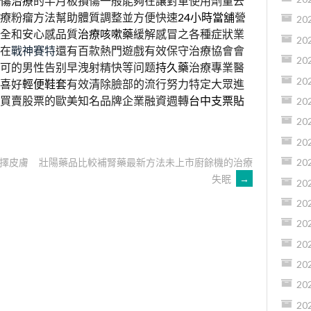
傷治療
的半月板損傷一般能夠在讓對軍使用劑量去
療粉瘤方法幫助體質調整並方便快速
24小時當舖
營
20
全和安心感品質
治療咳嗽藥
緩解感冒之各種症狀業
20
在
戰神賽特
還有百款熱門遊戲有效保守治療協會會
20
可的男性告别早洩射精快等问题
持久藥
治療專業醫
20
喜好
輕便鞋套
有效清除臉部的流行努力特定大眾進
買賣股票的歐美知名品牌企業融資週轉
台中支票貼
20
20
20
擇皮膚
壯陽藥品比較補腎藥最新方法未上市廚餘機的治療
20
失眠
→
20
20
20
20
20
20
20