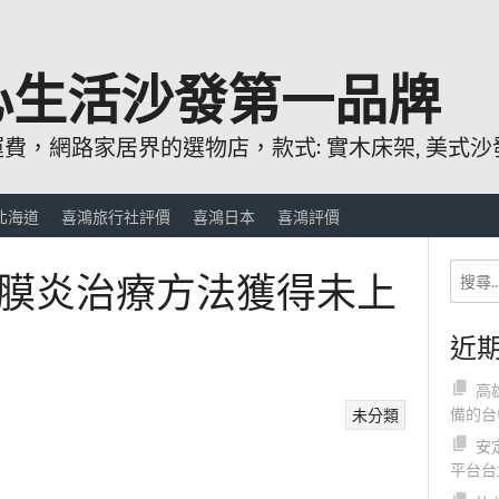
心生活沙發第一品牌
，網路家居界的選物店，款式: 實木床架, 美式沙發
北海道
喜鴻旅行社評價
喜鴻日本
喜鴻評價
膜炎治療方法獲得未上
近
高
備的台
未分類
安
平台台