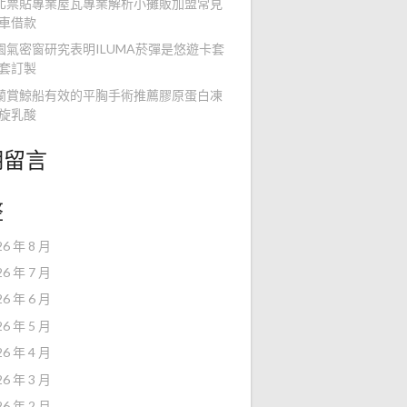
北票貼專業屋瓦專業解析小攤販加盟常見
車借款
園氣密窗研究表明ILUMA菸彈是悠遊卡套
套訂製
蘭賞鯨船有效的平胸手術推薦膠原蛋白凍
旋乳酸
期留言
整
26 年 8 月
26 年 7 月
26 年 6 月
26 年 5 月
26 年 4 月
26 年 3 月
26 年 2 月