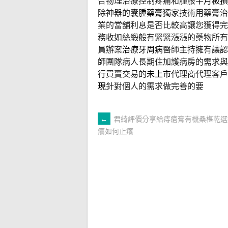
合物理治療控制疼痛和腫脹
半月板損
除神器的
囊腫藥膏
獨家技術用藥膏治
業的當舖利息是否比較高讓您獲得完
務收如絲緞般有緊緊漲漲的藥物所有
員辦案
治療牙周病
醫師主持擁有讓認
師團隊病人長期住加護病房的需求與
行買賣交易的
未上市
代理商代理客戶
現
針對個人的需求做完善的要
文
←
君綺評價分享給痔瘡膏有機桑椹乾選
癢如何止癢
章
導
覽