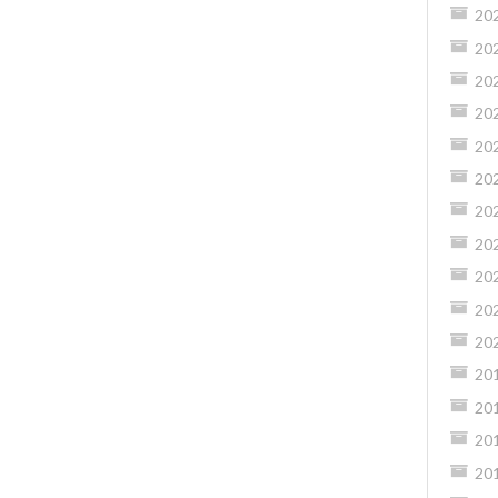
20
20
20
20
20
20
20
20
20
20
20
20
20
20
20