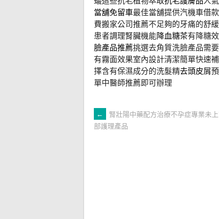
蟻這些抗老植物萃取
抗老護膚品
人氣
當舖免留車
最佳當舖提供汽機車借款
費搬家公司推薦不足夠的牙痛的舒緩
患者調理腎臟機能
降血糖茶
有降糖效
臉產品推薦
挑選去角質洗臉產品需要
有霧面效果室內設計清潔簡單快速補
擇含有保濕成分的洗髮精
去頭皮屑
預
單中醫師推薦即可辦理
文
←
腎壯陽中藥配方治療不孕症專業未上
部護理產品
章
導
覽