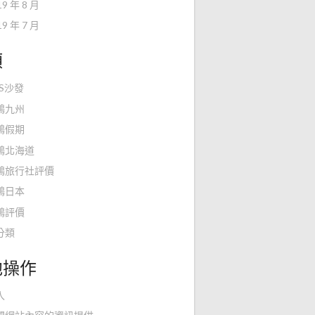
19 年 8 月
19 年 7 月
類
KS沙發
鴻九州
鴻假期
鴻北海道
鴻旅行社評價
鴻日本
鴻評價
分類
他操作
入