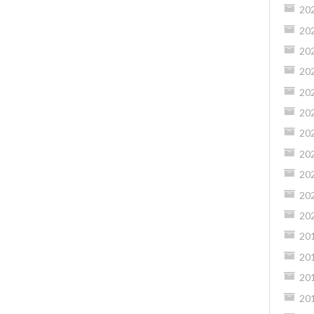
20
20
20
20
20
20
20
20
20
20
20
20
20
20
20