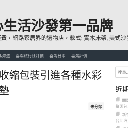
心生活沙發第一品牌
，網路家居界的選物店，款式: 實木床架, 美式沙發
北海道
喜鴻旅行社評價
喜鴻日本
喜鴻評價
收縮包裝引進各種水彩
墊
近
關
龜頭包
未分類
新
台北汽