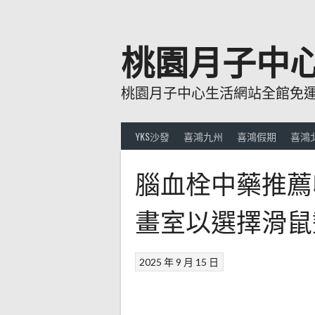
跳
至
主
桃園月子中
要
內
桃園月子中心生活網站全館免運費
容
YKS沙發
喜鴻九州
喜鴻假期
喜鴻
腦血栓中藥推薦
畫室以選擇滑鼠
2025 年 9 月 15 日