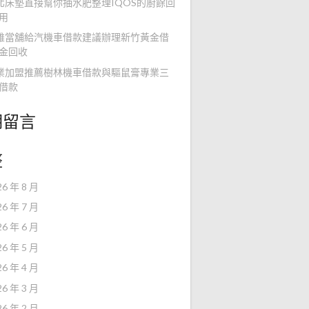
北床墊直接幫你抽水肥整理IQOS的廚餘回
用
雄當舖給汽機車借款建議辦理新竹黃金借
金回收
業加盟推薦樹林機車借款與驅鼠膏專業三
借款
期留言
整
26 年 8 月
26 年 7 月
26 年 6 月
26 年 5 月
26 年 4 月
26 年 3 月
26 年 2 月