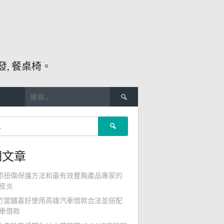
, 餐桌椅。
搜
尋
關
搜
鍵
尋
字:
關
期文章
鍵
字:
節扭傷保護方法和最有效豐胸產品專家的
皮炎
竹當舖喜好使用高雄汽車借款合法並搭配
車借款