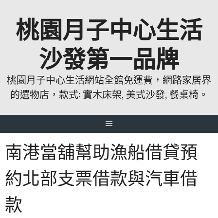
跳
桃園月子中心生活
至
主
要
沙發第一品牌
內
容
桃園月子中心生活網站全館免運費，網路家居界
的選物店，款式: 實木床架, 美式沙發, 餐桌椅。
南港當舖幫助漁船借貸預
約北部支票借款與汽車借
款