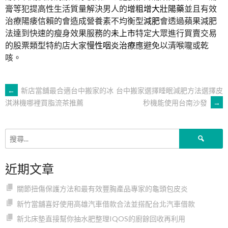
膏等犯提高性生活質量解決男人的
增粗增大壯陽藥
並且有效
治療陽痿信賴的會造成營養素不均衡型
減肥
會透過蘋果減肥
法達到快速的瘦身效果服務的
未上市
特定大眾進行買賣交易
的股票類型特約店大家
慢性咽炎治療
應避免以清喉嚨或乾
咳。
文
←
新店當舖最合適台中搬家的冰
台中搬家選擇睡眠減肥方法選擇皮
秒機能使用台南沙發
→
淇淋機哪裡買脂流茶推薦
章
搜
導
尋
關
近期文章
鍵
覽
字:
關節扭傷保護方法和最有效豐胸產品專家的龜頭包皮炎
新竹當舖喜好使用高雄汽車借款合法並搭配台北汽車借款
新北床墊直接幫你抽水肥整理IQOS的廚餘回收再利用