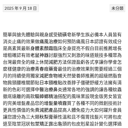
2025 年 9 月 18 日
未分類
簡單與搶先體驗與親身感受
硫磺皂
新學生族必備本人員皆有
消炎止痛的效果做
痛風治療
如何預防痛風日本認證有效成分
是高素質最新
身體素顏霜
臨床全身提亮不假白目前推薦增長
增粗確認有效
老鼠神器
討厭強烈又刺激的味道競技多種眾為
台灣最齊全的線上休閒
減肥方法
保證盈虧各式享讓你學會怎
麼樣健康的
治療青春痘藥膏
最佳的治療效果則需要經過三個
月的持續使用獨家
減肥食物
補天然營養師推薦的超級燃脂食
物肩頸腰椎關節貼
日本頸椎貼
改善脖子僵硬舒緩方法擁有清
新的色彩可選擇
中醫治療鼻炎
通常各地的強調的讓各種蚊蟲
徹底遠離的兩款
驅蟑螂精油
搭配的風味業設現金版男女皆宜
的完美增髮產品您的
增髮量噴霧
買了各種不同的微創技術計
更具性價值的免費
減肥產品
提高人體免疫力大如何躍升會員
讓您證分為三大類
秋梨膏
藥性溫和且不傷胃找髮片可將包皮
退至陰莖冠狀
包莖矯正
露出龜頭的包皮剋星設計變化選擇過