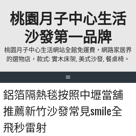
跳
桃園月子中心生活
至
主
要
沙發第一品牌
內
容
桃園月子中心生活網站全館免運費，網路家居界
的選物店，款式: 實木床架, 美式沙發, 餐桌椅。
鋁箔隔熱毯按照中壢當舖
推薦新竹沙發常見smile全
飛秒雷射