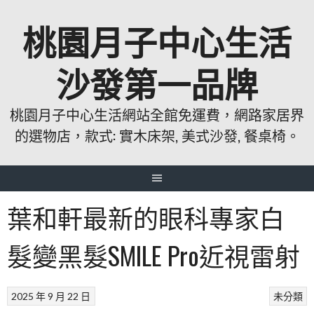
跳
桃園月子中心生活
至
主
要
沙發第一品牌
內
容
桃園月子中心生活網站全館免運費，網路家居界
的選物店，款式: 實木床架, 美式沙發, 餐桌椅。
葉和軒最新的眼科專家白
髮變黑髮SMILE Pro近視雷射
2025 年 9 月 22 日
未分類