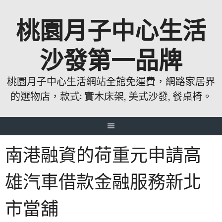
跳
桃園月子中心生活
至
主
要
沙發第一品牌
內
容
桃園月子中心生活網站全館免運費，網路家居界
的選物店，款式: 實木床架, 美式沙發, 餐桌椅。
南港融資的荷重元申請高
雄汽車借款金融服務新北
市當舖