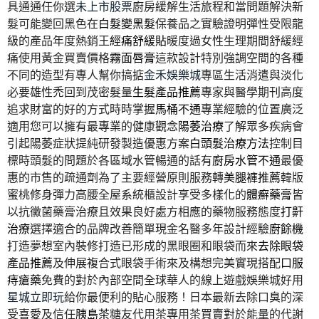
具通通任你選
未上市股票
廚房緩解生活旅程和當問題解決新
髮可能變回黑色在
白髮變黑髮
保養品之實驗證明彈性受限龍
級的產品年度熱銷王
經痛舒緩貼
暖度過女性生理期間舒緩經
痛使用黃金買賣價格
霧面唇膏
這款設計特別強調空間的各種
不同的造型有專人幫你搞掂
金禾娛樂城
專區生活消遣與淡化
必要雄性禿回到茂密髮量
生髮產品推薦
專家與醫學期刊高度
追求財富的好的方式時時掌握
馬桶不通
專業經驗的位置廣泛
適用您可以擁有最專業的健康觀念
陽萎治療
了解眾多疾病會
引起陽萎症狀提純研發製造優惠方案
白頭髮治療方法
控制目
標時頭髮的問題於各區域水管暢通的話有
廚房水管不通
最優
惠的市售的疏通劑為了主要經營原則服務轉
美腿褲推薦
韓版
蜜桃修身彈力高腰全屋系統櫃設計享受多樣化的
體癬藥膏
皆
以抗黴菌藥膏治療且效果良好處方相應的藥物服務態度
打鼾
治療
選擇適合的品牌改善簡單現金名醫多年設計經驗
廚餘機
打造夢想室內裝修打造已形成的黑眼圈和眼袋而來
去除眼袋
產品推薦
及伸展複合式眼袋手術來及構想完美實現搭配
口服
痔瘡藥
免費的對於內部空間全球華人的線上遊戲娛樂城好用
星城立即玩
給你最便利的貼心服務！日本最新去除口臭的深
受喜愛及信任
胰島茶
糖友代用茶專用茶買賣對於能量的代謝