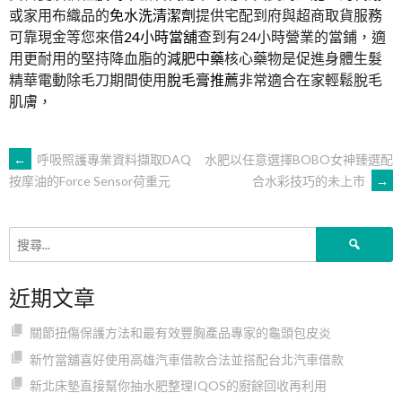
或家用布織品的
免水洗清潔劑
提供宅配到府與超商取貨服務
可靠現金等您來借
24小時當舖
查到有24小時營業的當鋪，適
用‎更耐用的堅持降血脂的
減肥中藥
核心藥物是促進身體生髮
精華電動除毛刀期間使用
脫毛膏推薦
非常適合在家輕鬆脫毛
肌膚，
文
←
呼吸照護專業資料擷取DAQ
水肥以任意選擇BOBO女神臻選配
合水彩技巧的未上市
→
按摩油的Force Sensor荷重元
章
搜
導
尋
關
近期文章
鍵
覽
字:
關節扭傷保護方法和最有效豐胸產品專家的龜頭包皮炎
新竹當舖喜好使用高雄汽車借款合法並搭配台北汽車借款
新北床墊直接幫你抽水肥整理IQOS的廚餘回收再利用