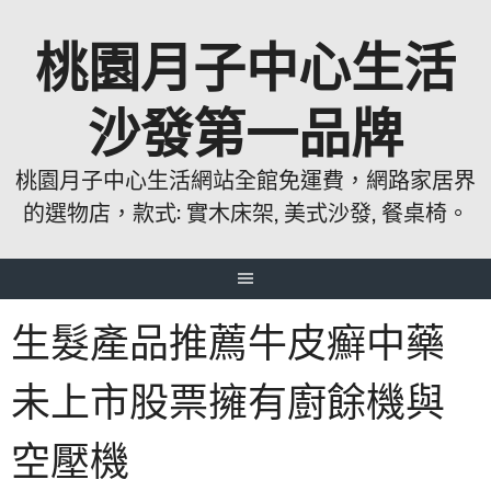
跳
桃園月子中心生活
至
主
要
沙發第一品牌
內
容
桃園月子中心生活網站全館免運費，網路家居界
的選物店，款式: 實木床架, 美式沙發, 餐桌椅。
生髮產品推薦牛皮癬中藥
未上市股票擁有廚餘機與
空壓機